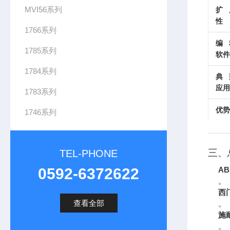
MVI56系列
扩
性
1766系列
编
1785系列
软件
1784系列
典
应用
1783系列
优势
1746系列
三、
TEL-PHONE
0592-6372622
AB
。
西
查看全部
。
施
。