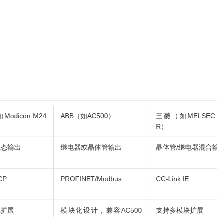
odicon M24
ABB（如AC500）
三菱（如MELSEC i
R）
固态输出
继电器或晶体管输出
晶体管/继电器混合
CP
PROFINET/Modbus
CC-Link IE
化扩展
模块化设计，兼容AC500
支持多模块扩展