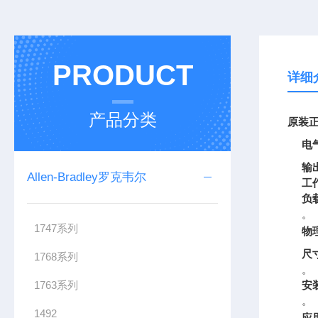
PRODUCT
详细
产品分类
原装正
电
输
Allen-Bradley罗克韦尔
工
负
。
1747系列
物
尺
1768系列
。
1763系列
安
。
1492
应