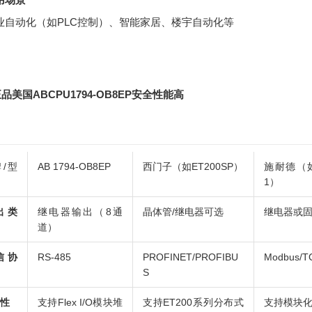
业自动化（如PLC控制）、智能家居、楼宇自动化等
品美国ABCPU1794-OB8EP安全性能高
/型
AB 1794-OB8EP
西门子（如ET200SP）
施耐德（如M
1）
出类
继电器输出（8通
晶体管/继电器可选
继电器或
道）
信协
RS-485
PROFINET/PROFIBU
Modbus/T
S
性
支持Flex I/O模块堆
支持ET200系列分布式
支持模块