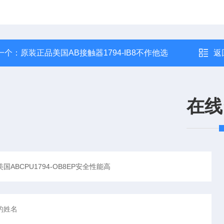
一个：
原装正品美国AB接触器1794-IB8不作他选
返
在线