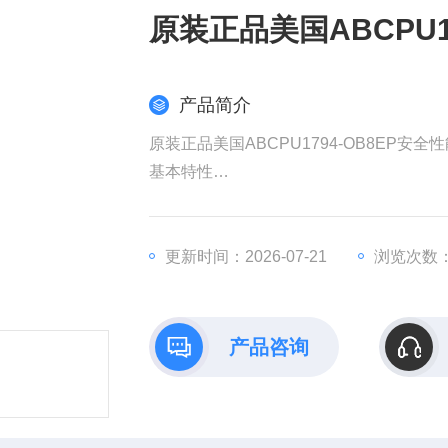
原装正品美国ABCPU1
产品简介
原装正品美国ABCPU1794-OB8EP安全
基本特性​
​品牌/型号​：AB罗克韦尔（Allen-Bradley）
​功能​：8通道数字量输出模块，属于Flex
​通信协议​：支持RS-485串口通信，可
更新时间：2026-07-21
浏览次数：
。
产品咨询