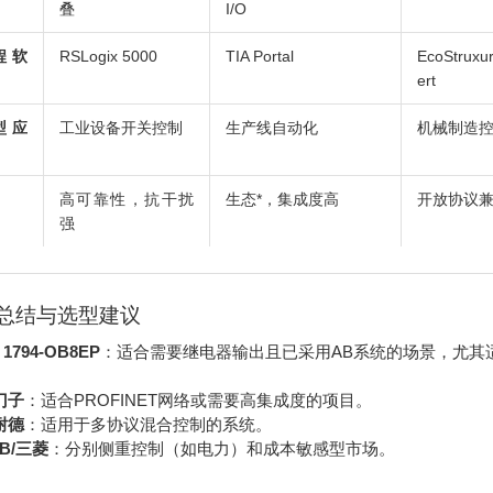
叠
I/O
程软
RSLogix 5000
TIA Portal
EcoStruxu
ert
型应
工业设备开关控制
生产线自动化
机械制造
高可靠性，抗干扰
生态*，集成度高
开放协议
强
总结与选型建议
 1794-OB8EP
：适合需要继电器输出且已采用AB系统的场景，尤其
门子
：适合PROFINET网络或需要高集成度的项目。
耐德
：适用于多协议混合控制的系统。
B/三菱
：分别侧重控制（如电力）和成本敏感型市场。