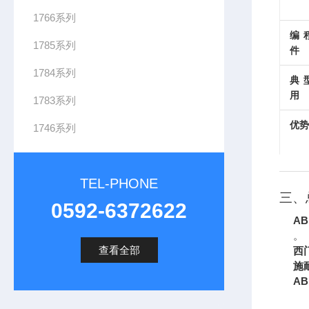
1766系列
编
1785系列
件
1784系列
典
用
1783系列
优势
1746系列
TEL-PHONE
三、
0592-6372622
AB
。
查看全部
西
施
AB