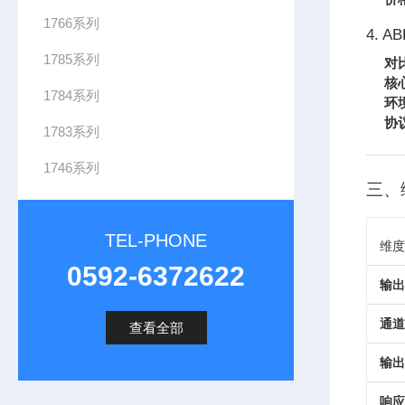
1766系列
4. AB
1785系列
对
核
1784系列
环
协
1783系列
1746系列
三、
TEL-PHONE
维度
0592-6372622
输出
通道
查看全部
输出
响应