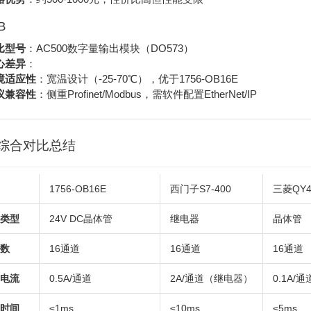
B
比型号
：AC500数字量输出模块（DO573）
心差异
：
境适应性
：宽温设计（-25-70℃），优于1756-OB16E
议兼容性
：侧重Profinet/Modbus，需软件配置EtherNet/IP
综合对比总结
1756-OB16E
西门子S7-400
三菱QY4
类型
24V DC晶体管
继电器
晶体管
数
16通道
16通道
16通道
电流
0.5A/通道
2A/通道（继电器）
0.1A/通
时间
≤1ms
≤10ms
≤5ms