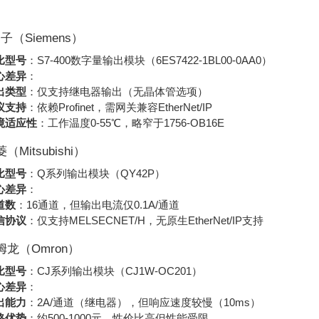
门子（Siemens）
比型号
：S7-400数字量输出模块（6ES7422-1BL00-0AA0）
心差异
：
出类型
：仅支持继电器输出（无晶体管选项）
议支持
：依赖Profinet，需网关兼容EtherNet/IP
境适应性
：工作温度0-55℃，略窄于1756-OB16E
菱（Mitsubishi）
比型号
：Q系列输出模块（QY42P）
心差异
：
道数
：16通道，但输出电流仅0.1A/通道
信协议
：仅支持MELSECNET/H，无原生EtherNet/IP支持
欧姆龙（Omron）
比型号
：CJ系列输出模块（CJ1W-OC201）
心差异
：
出能力
：2A/通道（继电器），但响应速度较慢（10ms）
格优势
：约500-1000元，性价比高但性能受限