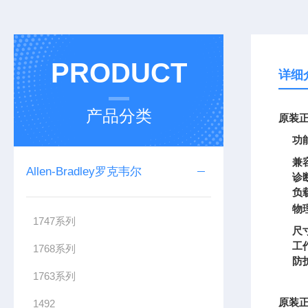
PRODUCT
详细
产品分类
原装正
功
兼
Allen-Bradley罗克韦尔
诊
负
物
1747系列
尺
工
1768系列
防
1763系列
原装正
1492