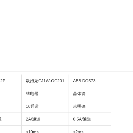
2P
欧姆龙CJ1W-OC201
ABB DO573
继电器
晶体管
16通道
未明确
道
2A/通道
0.5A/通道
≤10ms
≤2ms