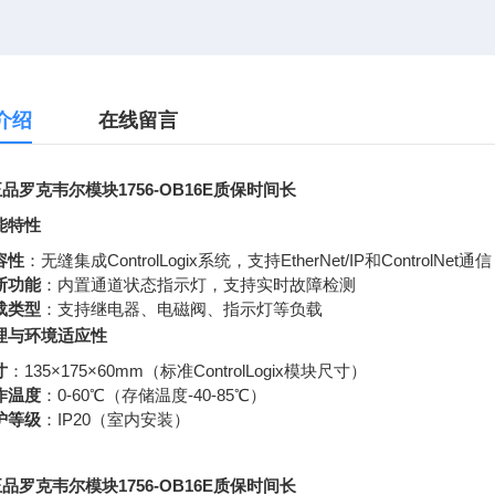
介绍
在线留言
品罗克韦尔模块1756-OB16E质保时间长
能特性
容性
：无缝集成ControlLogix系统，支持EtherNet/IP和ControlNet通信
断功能
：内置通道状态指示灯，支持实时故障检测
载类型
：支持继电器、电磁阀、指示灯等负载
理与环境适应性
寸
：135×175×60mm（标准ControlLogix模块尺寸）
作温度
：0-60℃（存储温度-40-85℃）
护等级
：IP20（室内安装）
品罗克韦尔模块1756-OB16E质保时间长