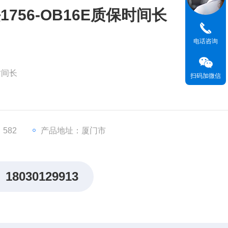
756-OB16E质保时间长
电话咨询
时间长
扫码加微信
ControlLogix系列）
 晶体管输出）
流8A
582
产品地址：厦门市
18030129913
500V