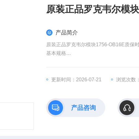
原装正品罗克韦尔模块1
产品简介
原装正品罗克韦尔模块1756-OB16E质保
基本规格​
​品牌/型号​：Allen-Bradley 1756-OB16E（
​类型​：16通道数字量输出模块（24V DC
​输出电流​：0.5A/通道（电阻负载），总电
更新时间：2026-07-21
浏览次数：
​响应时间​：
开启延迟：≤0.1ms
关闭延迟：≤1ms（满载时）
产品咨询
​隔离保护​：通道间及通道与总线间隔离电压1