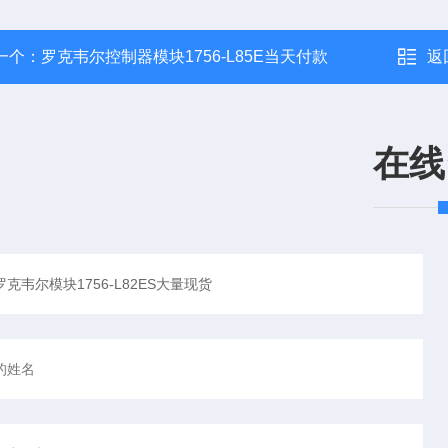
一个：
罗克韦尔控制器模块1756-L85E当天付款
返
在线