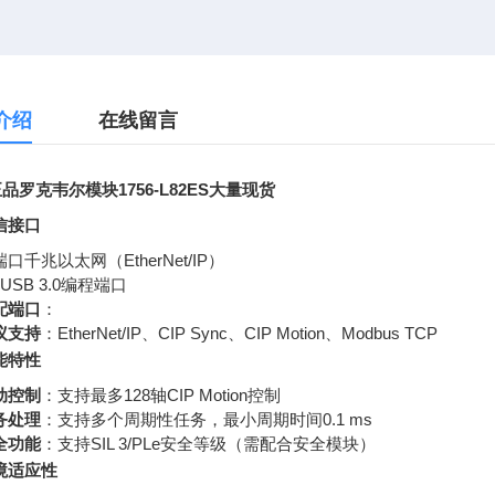
介绍
在线留言
品罗克韦尔模块1756-L82ES大量现货
信接口
口千兆以太网（EtherNet/IP）
USB 3.0编程端口
配端口
：
议支持
：EtherNet/IP、CIP Sync、CIP Motion、Modbus TCP
能特性
动控制
：支持最多128轴CIP Motion控制
务处理
：支持多个周期性任务，最小周期时间0.1 ms
全功能
：支持SIL 3/PLe安全等级（需配合安全模块）
境适应性