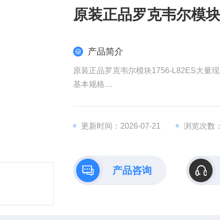
原装正品罗克韦尔模块17
产品简介
原装正品罗克韦尔模块1756-L82ES大量
​基本规格​
​品牌/型号​：Allen-Bradley 1756-L82ES（
​处理器​：四核1.91 GHz处理器，支持多
​内存​：
更新时间：2026-07-21
浏览次数：
用户内存：20 MB
可扩展存储：支持最大32 GB SD卡
​I/O容量​：
产品咨询
本地I/O：支持最多256个模块
分布式I/O：通过EtherNet/IP支