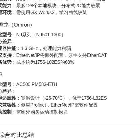
展能力
：最多128个本地模块，分布式I/O能力较弱
程环境
：需使用GX Works3，学习曲线较陡
欧姆龙（Omron）
比型号
：NJ系列（NJ501-1300）
心差异
：
理器性能
：1.3 GHz，处理能力稍弱
议支持
：EtherNet/IP需额外配置，原生支持EtherCAT
格优势
：成本约为1756-L82ES的60%
B
比型号
：AC500 PM583-ETH
心差异
：
境适应性
：宽温设计（-25-70°C），优于1756-L82ES
议兼容性
：侧重Profinet，EtherNet/IP需软件配置
动控制
：需额外购买运动控制模块
综合对比总结