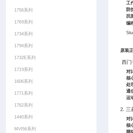
工
防
1756系列
抗
1769系列
编
St
1734系列
1794系列
原装正
1732E系列
西门子
1719系列
对
核
1606系列
处
通
1771系列
运
1762系列
2. 三
1440系列
对
核
MVI56系列
网