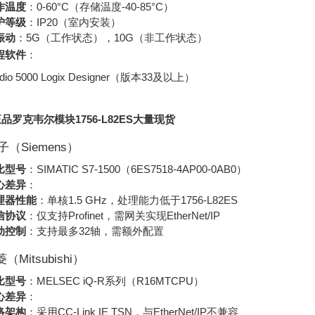
作温度
：0-60°C（存储温度-40-85°C）
护等级
：IP20（室内安装）
振动
：5G（工作状态），10G（非工作状态）
程软件
：
udio 5000 Logix Designer（版本33及以上）
品罗克韦尔模块1756-L82ES大量现货
（Siemens）
比型号
：SIMATIC S7-1500（6ES7518-4AP00-0AB0）
心差异
：
理器性能
：单核1.5 GHz，处理能力低于1756-L82ES
信协议
：仅支持Profinet，需网关实现EtherNet/IP
动控制
：支持最多32轴，需额外配置
菱（Mitsubishi）
比型号
：MELSEC iQ-R系列（R16MTCPU）
心差异
：
络架构
：采用CC-Link IE TSN，与EtherNet/IP不兼容