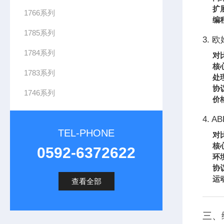
扩
1766系列
编
1785系列
3. 
1784系列
对
核
1783系列
处
协
1746系列
价
4. AB
TEL-PHONE
对
核
0592-6372622
环
协
运
查看全部
三、