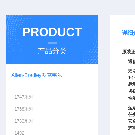
PRODUCT
详细
产品分类
原装正
通
双端
Allen-Bradley罗克韦尔
1个
标
协
1747系列
性
运
1768系列
任
1763系列
安
环
1492