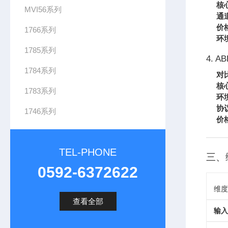
核
MVI56系列
通
价
1766系列
环
1785系列
4. AB
1784系列
对
核
1783系列
环
协
1746系列
价
TEL-PHONE
三、
0592-6372622
维度
查看全部
输入