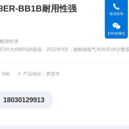
8ER-BB1B耐用性强
电话咨询
扫码加微信
1B耐用性强
EVA大约60%的股份。2022年9月，施耐德电气对AVEVA少数
为99亿英镑（119亿美元）。分析认为，对AVEVA的并购将有
，从而更快地执行其增长战略。
价值。但和其他
506
产品地址：西安市
18030129913