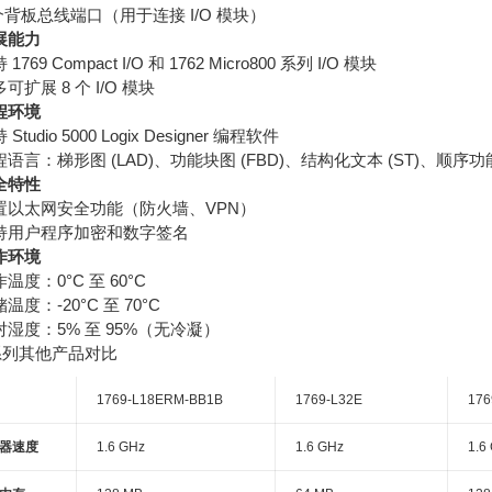
 个背板总线端口（用于连接 I/O 模块）
展能力
 1769 Compact I/O 和 1762 Micro800 系列 I/O 模块
可扩展 8 个 I/O 模块
程环境
 Studio 5000 Logix Designer 编程软件
语言：梯形图 (LAD)、功能块图 (FBD)、结构化文本 (ST)、顺序功能
全特性
置以太网安全功能（防火墙、VPN）
持用户程序加密和数字签名
作环境
温度：0°C 至 60°C
温度：-20°C 至 70°C
对湿度：5% 至 95%（无冷凝）
系列其他产品对比
1769-L18ERM-BB1B
1769-L32E
176
器速度
1.6 GHz
1.6 GHz
1.6