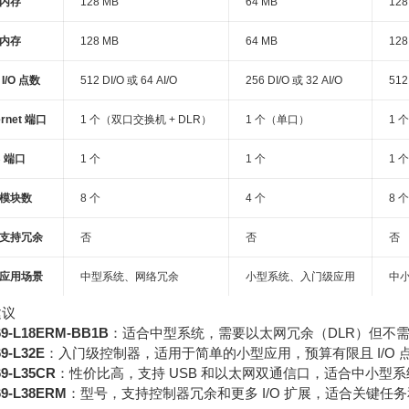
内存
128 MB
64 MB
128
内存
128 MB
64 MB
128
I/O 点数
512 DI/O 或 64 AI/O
256 DI/O 或 32 AI/O
512
ernet 端口
1 个（双口交换机 + DLR）
1 个（单口）
1 
B 端口
1 个
1 个
1 个
模块数
8 个
4 个
8 个
支持冗余
否
否
否
应用场景
中型系统、网络冗余
小型系统、入门级应用
中
建议
69-L18ERM-BB1B
：适合中型系统，需要以太网冗余（DLR）但不需
69-L32E
：入门级控制器，适用于简单的小型应用，预算有限且 I/O 
69-L35CR
：性价比高，支持 USB 和以太网双通信口，适合中小型系
69-L38ERM
：型号，支持控制器冗余和更多 I/O 扩展，适合关键任