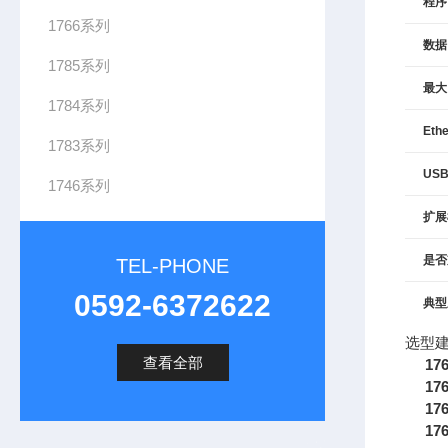
程序
1766系列
数据
1785系列
最大 
1784系列
Eth
1783系列
US
1746系列
扩展
是否
TEL-PHONE
0592-6372622
典型
选型
查看全部
17
17
17
17