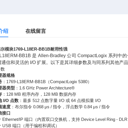
介绍
在线留言
尔模块1769-L18ER-BB1B耐用性强
9-L18ERM-BB1B 是 Allen-Bradley 公司 Compact
网通信和灵活的 I/O 扩展。以下是其详细参数及与同系列其他产
参数
理器规格
号
：1769-L18ERM-BB1B（CompactLogix 5380）
理器类型
：1.6 GHz Power Architecture®
存
：128 MB 程序内存，128 MB 数据内存
 I/O 点数
：最多 512 点数字量 I/O 或 64 点模拟量 I/O
描速度
：布尔指令 0.068 μs / 指令，浮点数学 0.84 μs / 指令
信接口
个 Ethernet/IP 端口（内置双口交换机，支持 Device Level Ring - DL
 个 USB 端口（用于编程和调试）