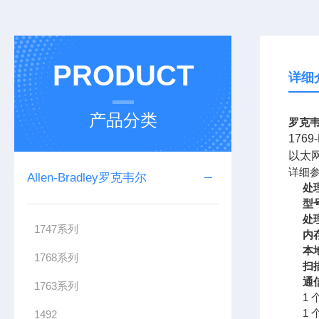
PRODUCT
详细
产品分类
罗克韦
176
以太
详细
Allen-Bradley罗克韦尔
处
型
处
1747系列
内
本地
1768系列
扫
通
1763系列
1 
1
1492