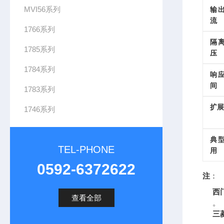
MVI56系列
输
流
1766系列
隔
1785系列
压
1784系列
响
间
1783系列
扩展
1746系列
典
TEL-PHONE
用
0592-6372622
注
：
西门
查看全部
。
三菱