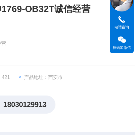
769-OB32T诚信经营
电话咨询
经营
扫码加微信
x系列），32点24V DC漏型输出模块
–26.4V DC工作电压，每点最大输出电流0.5A（浪涌电流2.0A/
421
产品地址：西安市
s
18030129913