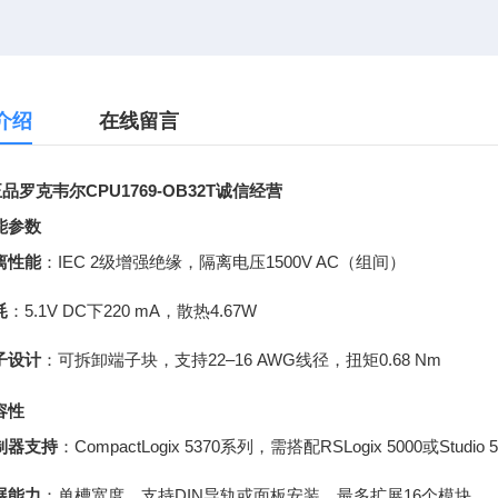
介绍
在线留言
品罗克韦尔CPU1769-OB32T诚信经营
能参数
离性能
：IEC 2级增强绝缘，隔离电压1500V AC（组间）
耗
：5.1V DC下220 mA，散热4.67W
子设计
：可拆卸端子块，支持22–16 AWG线径，扭矩0.68 Nm
容性
制器支持
：CompactLogix 5370系列，需搭配RSLogix 5000或Studio 
展能力
：单槽宽度，支持DIN导轨或面板安装，最多扩展16个模块