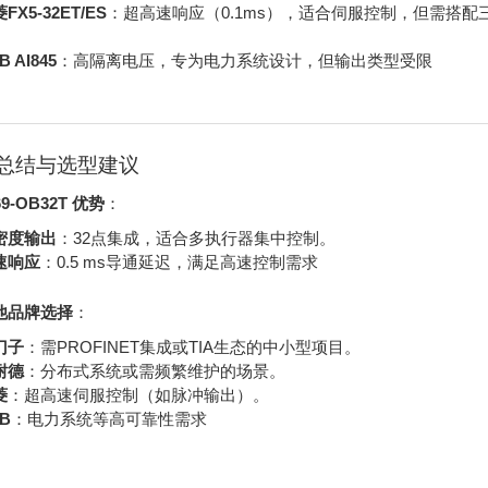
FX5-32ET/ES
：超高速响应（0.1ms），适合伺服控制，但需搭配三
B AI845
：高隔离电压，专为电力系统设计，但输出类型受限
总结与选型建议
69-OB32T 优势
：
密度输出
：32点集成，适合多执行器集中控制。
速响应
：0.5 ms导通延迟，满足高速控制需求
他品牌选择
：
门子
：需PROFINET集成或TIA生态的中小型项目。
耐德
：分布式系统或需频繁维护的场景。
菱
：超高速伺服控制（如脉冲输出）。
B
：电力系统等高可靠性需求