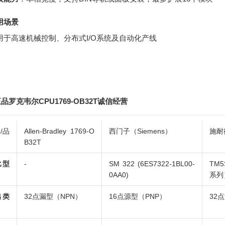
用场景
用于高速机械控制、分布式I/O系统及自动化产线
品罗克韦尔CPU1769-OB32T诚信经营
/品
Allen-Bradley 1769-O
西门子（Siemens）
施耐德
B32T
比型
-
SM 322 (6ES7322-1BL00-
TM5
0AA0)
系列
出类
32点漏型（NPN）
16点源型（PNP）
32