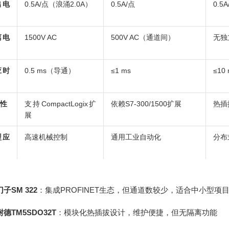
出电
0.5A/点（浪涌2.0A）
0.5A/点
0.5
离电
1500V AC
500V AC（通道间）
无独
应时
0.5 ms（导通）
≤1 ms
≤10
性
支持CompactLogix扩
依赖S7-300/1500扩展
热插
展
型应
高速机械控制
通用工业自动化
分布
子SM 322
：集成PROFINET生态，但通道数较少，适合中小型项
德TM5SDO32T
：模块化热插拔设计，维护便捷，但无隔离功能