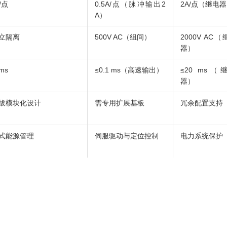
A/点
0.5A/点（脉冲输出2
2A/点（继电
A）
立隔离
500V AC（组间）
2000V AC
器）
 ms
≤0.1 ms（高速输出）
≤20 ms（
器）
拔模块化设计
需专用扩展基板
冗余配置支持
式能源管理
伺服驱动与定位控制
电力系统保护
目