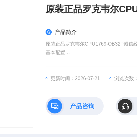
原装正品罗克韦尔CPU1
产品简介
原装正品罗克韦尔CPU1769-OB32T诚信
​基本配置​
​型号​：1769-OB32T（CompactLogi
。
​输出类型​：晶体管漏型（NPN），支持10.2
更新时间：2026-07-21
浏览次数：
s）
。
​响应时间​：导通延迟0.5 ms，关断延迟4 m
产品咨询
。