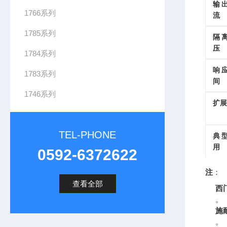
输
1766系列
流
1785系列
隔
压
1784系列
响
1783系列
间
1746系列
扩展
TEL-PHONE
典
用
0592-6372622
注
：
查看全部
西门
。
施耐
。