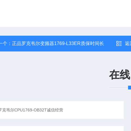
一个：
正品罗克韦尔变频器1769-L33ER质保时间长
返
在线