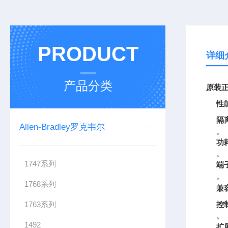
PRODUCT
详细
产品分类
原装正
性
隔
Allen-Bradley罗克韦尔
。
功
。
1747系列
端
。
1768系列
兼
1763系列
控
。
1492
扩