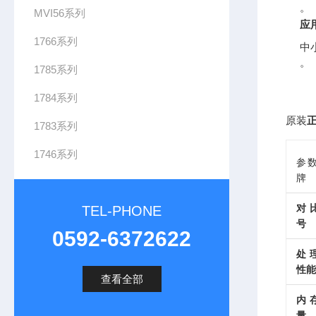
。
MVI56系列
应
1766系列
中
。
1785系列
1784系列
原装
正
1783系列
1746系列
参数
牌
对
TEL-PHONE
号
0592-6372622
处
性能
查看全部
内
量