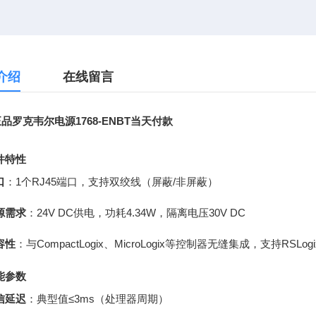
介绍
在线留言
品罗克韦尔电源1768-ENBT当天付款
件特性
口
：1个RJ45端口，支持双绞线（屏蔽/非屏蔽）
源需求
：24V DC供电，功耗4.34W，隔离电压30V DC
容性
：与CompactLogix、MicroLogix等控制器无缝集成，支持RSLogi
能参数
信延迟
：典型值≤3ms（处理器周期）