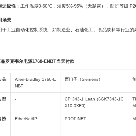
境适应性
：工作温度0-60°C，湿度5%-95%（无凝露），防护等级IP2
用场景
用于工业自动化控制系统，如制造业、石油化工、食品饮料等行业的
品罗克韦尔电源1768-ENBT当天付款
/品
Allen-Bradley 1768-E
西门子（Siemens）
施
NBT
比型
-
CP 343-1 Lean (6GK7343-1C
T
X10-0XE0)
信协
EtherNet/IP
PROFINET
M