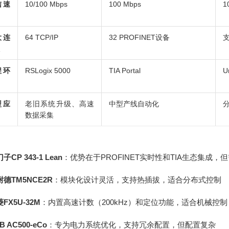
信速
10/100 Mbps
100 Mbps
1
大连
64 TCP/IP
32 PROFINET设备
程环
RSLogix 5000
TIA Portal
U
型应
老旧系统升级、高速
中型产线自动化
分
数据采集
子CP 343-1 Lean
：优势在于PROFINET实时性和TIA生态集成
德TM5NCE2R
：模块化设计灵活，支持热插拔，适合分布式控制
FX5U-32M
：内置高速计数（200kHz）和定位功能，适合机械控制
B AC500-eCo
：专为电力系统优化，支持冗余配置，但配置复杂