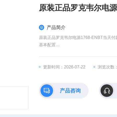
原装正品罗克韦尔电源1
产品简介
原装正品罗克韦尔电源1768-ENBT当天付
基本配置​
​型号​：1768-ENBT（CompactLogi
。
​通信协议​：支持EtherNet/IP，传输速率10/
更新时间：2026-07-22
浏览次数：
。
​功能​：实现PLC与上位机、HMI或其他设备
。
产品咨询