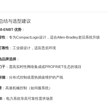
总结与选型建议
68-ENBT 优势
：
容性
：专为CompactLogix设计，适合Allen-Bradley老旧系统升级
可靠性
：工业级设计，适应恶劣环境
他品牌选择
：
门子
：需高实时性网络集成或PROFINET生态的项目
耐德
：分布式控制或需热插拔维护的产线
菱
：高速机械控制（如伺服系统）
B
：电力系统等高可靠性需求场景