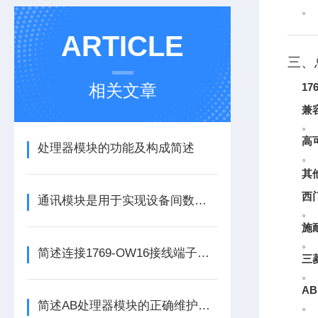
。
ARTICLE
三、
相关文章
17
兼
。
高
处理器模块的功能及构成简述
。
其
西
通讯模块是用于实现设备间数据传输与通信的集成化硬件组件
。
施
。
简述连接1769-OW16接线端子所需要注意的事项
三
。
AB
简述AB处理器模块的正确维护保养方法
。