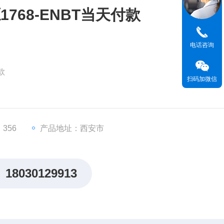
768-ENBT当天付款
电话咨询
款
扫码加微信
x系列），以太网通信模块
100 Mbps，兼容IEEE 802.3标准
356
产品地址：西安市
的以太网通信，支持64个TCP/IP连接和128个CIP连接
18030129913