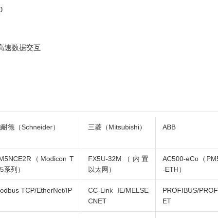
0
高速数据交互
耐德（Schneider）
三菱（Mitsubishi）
ABB
M5NCE2R（Modicon T
FX5U-32M（内置
AC500-eCo（PM
M5系列）
以太网）
-ETH）
odbus TCP/EtherNet/IP
CC-Link IE/MELSE
PROFIBUS/PROF
CNET
ET