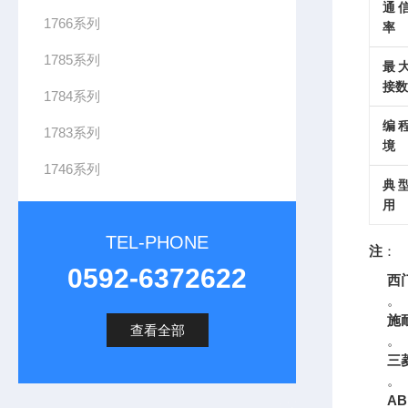
通
1766系列
率
1785系列
最
接数
1784系列
编
1783系列
境
1746系列
典
用
TEL-PHONE
注
：
0592-6372622
西门
。
施耐
查看全部
。
三菱
。
AB