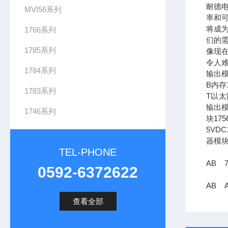
耐德
MVI56系列
率和可
将成
1766系列
们的需
1785系列
像现在
令人难
1784系列
输出模
B内存1
1783系列
T以太网
输出模
1746系列
块17
5VDC
器模块
TEL-PHONE
AB 7
0592-6372622
AB 
查看全部