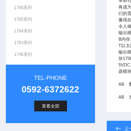
率和可
将成
1766系列
们的需
1785系列
像现在
令人难
1784系列
输出模
B内存1
1783系列
T以太网
输出模
1746系列
块17
5VDC
器模块
TEL-PHONE
AB 数
0592-6372622
AB 
查看全部
上