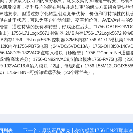
应商，并发展为仅订阅的业务模式。此次收购将加速这一转变。尽管AV
未来研发投资，提升客户的潜在利益并通过更*的解决方案组合更快地
求正变得越来越复杂。但通过数字化转型创造竞争优势、价值和可持续性的机
现在处于状态，可以为客户推动创新、变革和价值。AVEVA过去的5
过持续的投资和转型，好戏还在后头。"1756-OB16E24VDC
71Logix5671 控制器 2MB内存1756-L72Logix5672 控制
6MB内存1756-L75Logix5675 控制器 32MB内存1756-A1717槽机架1756
2K内存1756-PB75电源（24VDC/5VDC13A）1756-OH8I90-146V
8D79-132VAC8点输入模块（诊断型）1756-**ControlNet通
路高速差分）1756-ON824VAC8点输出模块1756-PA75电源（220
1679-132VAC16点输入模块（2组，每组8点）1756-L55M12LOGIX55
离）1756-TBNH可拆卸式端子块（20个螺丝夹）。
回列表
下一个：
原装正品罗克韦尔传感器1756-EN2T顺丰