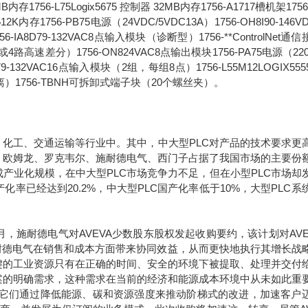
6MB内存1756-L75Logix5675 控制器 32MB内存1756-A1717槽机架1756
2K内存1756-PB75电源（24VDC/5VDC13A）1756-OH8I90-146V
8D79-132VAC8点输入模块（诊断型）1756-**ControlNet通
路高速差分）1756-ON824VAC8点输出模块1756-PA75电源（220
1679-132VAC16点输入模块（2组，每组8点）1756-L55M12LOGIX55
离）1756-TBNH可拆卸式端子块（20个螺丝夹）。
化工、交通运输等行业中。其中，中大型PLC对产品的技术要求更
、欧姆龙、罗克韦尔、施耐德电气、西门子占据了我国市场的主要份
产业化规模，在中大型PLC市场竞争力不足，但在小型PLC市场却
率已经达到20.2%，中大型PLC国产化率低于10%，大型PLC系
年9月，施耐德电气对AVEVA少数股东股权发起收购要约，该计划对AVE
于施耐德电气在销售和成本方面带来协同效益，从而更快地执行其增长战
键的工业资源只有在正确的时间、安全的环境下被提取、处理并交付
案的明确需求，这种需求在当前的经济和能源成本环境中从未如此重
。它们通过降低能源、碳和资源强度来推动阶梯式的改进，加速客户