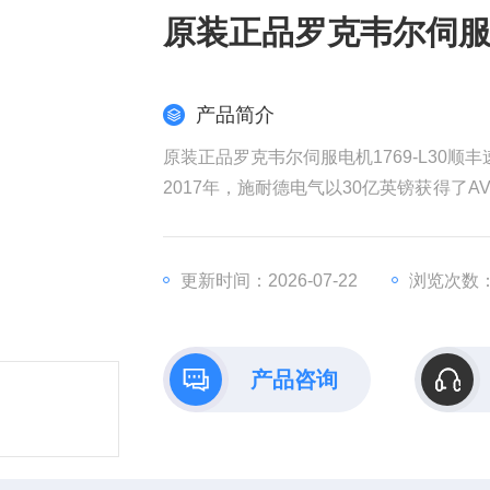
原装正品罗克韦尔伺服电
产品简介
原装正品罗克韦尔伺服电机1769-L30顺丰
2017年，施耐德电气以30亿英镑获得了AV
权发起收购要约，该计划对AVEVA的估值
耐德电气在销售和成本方面带来协同效益
全球工业部门越来越依赖数据来实现商业
更新时间：2026-07-22
浏览次数：
产品咨询