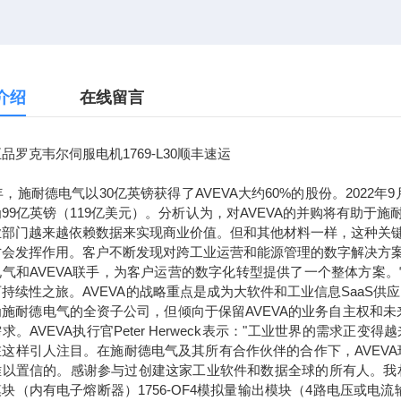
介绍
在线留言
品罗克韦尔伺服电机1769-L30顺丰速运
7年，施耐德电气以30亿英镑获得了AVEVA大约60%的股份。2022
99亿英镑（119亿美元）。分析认为，对AVEVA的并购将有助
业部门越来越依赖数据来实现商业价值。但和其他材料一样，这种关
才会发挥作用。客户不断发现对跨工业运营和能源管理的数字解决方
电气和AVEVA联手，为客户运营的数字化转型提供了一个整体方案
持续性之旅。AVEVA的战略重点是成为大软件和工业信息SaaS供
为施耐德电气的全资子公司，但倾向于保留AVEVA的业务自主权和
求。AVEVA执行官Peter Herweck表示："工业世界的需
这样引人注目。在施耐德电气及其所有合作伙伴的合作下，AVEVA
以置信的。感谢参与过创建这家工业软件和数据全球的所有人。我相信，通
块（内有电子熔断器）1756-OF4模拟量输出模块（4路电压或电流输出）1756-L