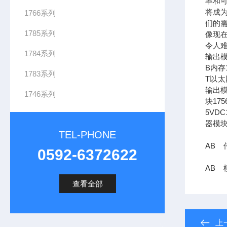
率和可
将成
1766系列
们的需
1785系列
像现在
令人难
1784系列
输出模
B内存1
1783系列
T以太网
输出模
1746系列
块17
5VDC
器模块
TEL-PHONE
AB 传
0592-6372622
AB 
查看全部
上