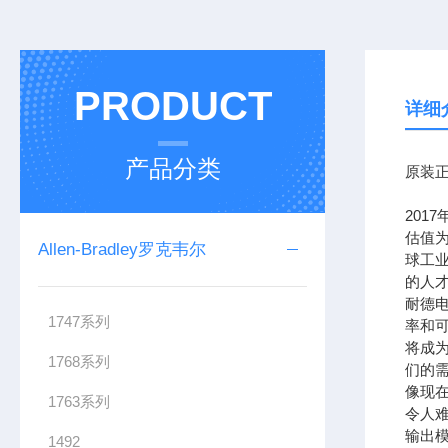
PRODUCT
详细
产品分类
原装正
201
估值为
Allen-Bradley罗克韦尔
球工
的人
耐德
1747系列
率和可
将成
1768系列
们的需
像现在
1763系列
令人难
输出模
1492