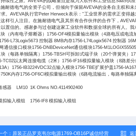
持续性之旅。AVEVA的战略重点是成为大软件和工业信息SaaS供
为施耐德电气的全资子公司，但倾向于保留AVEVA的业务自主权和
求。AVEVA执行官Peter Herweck表示："工业世界的需
这样引人注目。在施耐德电气及其所有合作伙伴的合作下，AVEVA
以置信的。感谢参与过创建这家工业软件和数据全球的所有人。我相信，通
块（内有电子熔断器）1756-OF4模拟量输出模块（4路电压或电流输出）1756-L
756-L73Logix5673 控制器 8MB内存1756-L74Logix5674 控制器 1
通信接口模块1756-DNBDeviceNet通信模块1756-M1LOGIX555051
块（每路单独隔离）1756-TBSH可拆卸式端子块（20个弹簧夹）1756-IA
56-TC02以太网连接电缆（2米）1756-IF16模拟量输入模块（8路差分或4
13A）1756-IB3224VDC32点输入模块1756-TBE扩展护盖1756-IA
750K内存1756-OF6CI模拟量输出模块（6路电流输出，每路单独隔
感器 LM10 1K Ohms NO.4114902400
模拟输入模组 1756-IF8 模拟输入模组
一个：
原装正品罗克韦尔电源1769-OB16P诚信经营
返