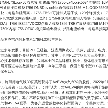
756-L73Logix5673 控制器 8MB内存1756-L74Logix5674 控制器 1
通信接口模块1756-DNBDeviceNet通信模块1756-M1LOGIX555051
块（每路单独隔离）1756-TBSH可拆卸式端子块（20个弹簧夹）1756-IA
56-TC02以太网连接电缆（2米）1756-IF16模拟量输入模块（8路差分或4
13A）1756-IB3224VDC32点输入模块1756-TBE扩展护盖1756-IA
750K内存1756-OF6CI模拟量输出模块（6路电流输出，每路单独隔
品罗克韦尔伺服电机1769-L30顺丰速运
多年发展，目前PLC已经被广泛应用到农机、机床、建筑、电力、
内市场长期由外资品牌占据主导。其中，全球PLC市场几大三菱电机
核心技术领域存在短板，我国本土PLC品牌相对较小，整体也没有形成
照开源证券的数据统计显示，今年三季度，我国市场小型PLC的国产化
仅有1%。
7年，施耐德电气以30亿英镑获得了AVEVA大约60%的股份。2022
99亿英镑（119亿美元）。分析认为，对AVEVA的并购将有助
业部门越来越依赖数据来实现商业价值。但和其他材料一样，这种关
才会发挥作用。客户不断发现对跨工业运营和能源管理的数字解决方
电气和AVEVA联手，为客户运营的数字化转型提供了一个整体方案