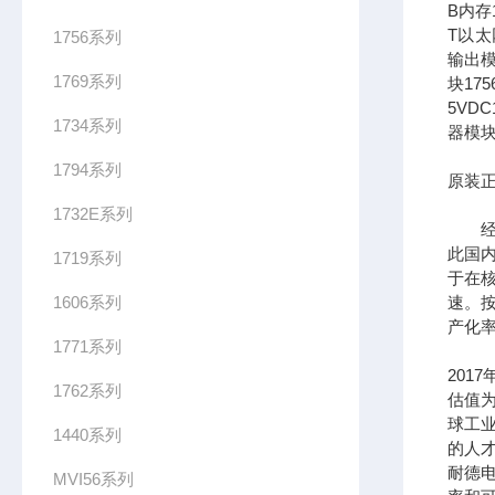
B内存1
T以太网
1756系列
输出模
1769系列
块17
5VDC
1734系列
器模块
1794系列
原装正
1732E系列
经过
此国
1719系列
于在
1606系列
速。按
产化率
1771系列
201
1762系列
估值为
球工
1440系列
的人
耐德
MVI56系列