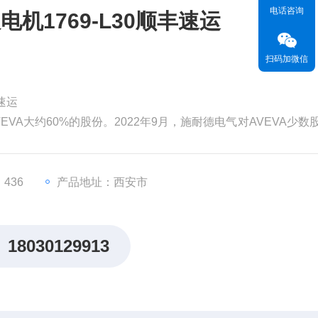
电话咨询
机1769-L30顺丰速运
扫码加微信
速运
EVA大约60%的股份。2022年9月，施耐德电气对AVEVA少数
为99亿英镑（119亿美元）。分析认为，对AVEVA的并购将有
，从而更快地执行其增长战略。
价值。但和其他材料一样，
436
产品地址：西安市
18030129913