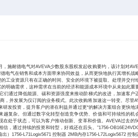
年9月，施耐德电气对AVEVA少数股东股权发起收购要约，该计划对AVE
于施耐德电气在销售和成本方面带来协同效益，从而更快地执行其增长战
键的工业资源只有在正确的时间、安全的环境下被提取、处理并交付
案的明确需求，这种需求在当前的经济和能源成本环境中从未如此重
。它们通过降低能源、碳和资源强度来推动阶梯式的改进，加速客户
应商，并发展为仅订阅的业务模式。此次收购将加速这一转变。尽管AV
未来研发投资，提升客户的潜在利益并通过更*的解决方案组合更快地
求正变得越来越复杂。但通过数字化转型创造竞争优势、价值和可持续性的机
现在处于状态，可以为客户推动创新、变革和价值。AVEVA过去的5
过持续的投资和转型，好戏还在后头。"1756-OB16E24VDC
71Logix5671 控制器 2MB内存1756-L72Logix5672 控制