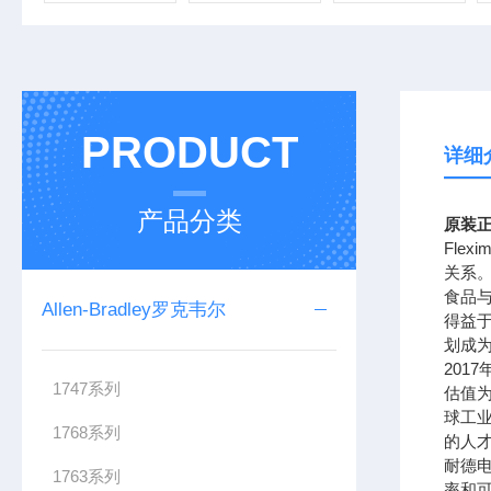
PRODUCT
详细
产品分类
原装正
Fle
关系
食品
Allen-Bradley罗克韦尔
得益
划成
201
1747系列
估值为
球工
1768系列
的人
耐德
1763系列
率和可