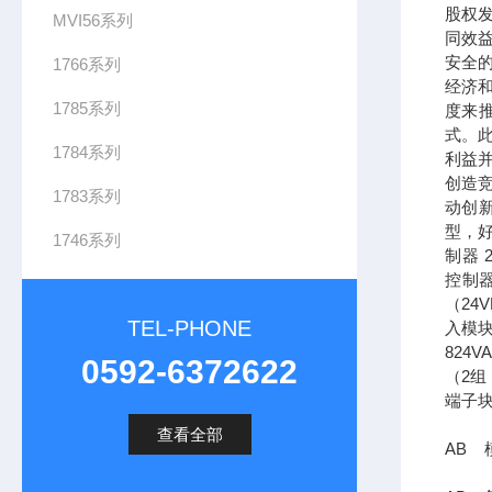
股权发
MVI56系列
同效
安全
1766系列
经济
1785系列
度来
式。
1784系列
利益并
创造
1783系列
动创
型，好
1746系列
制器 2
控制器 
（24V
TEL-PHONE
入模块
824V
0592-6372622
（2组
端子块
查看全部
AB 模