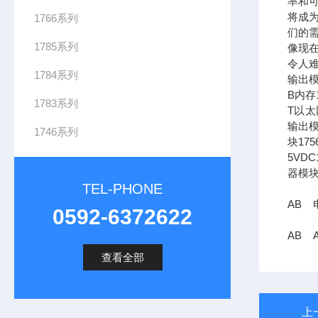
率和可
将成
1766系列
们的需
1785系列
像现在
令人难
1784系列
输出模
B内存1
1783系列
T以太网
输出模
1746系列
块17
5VDC
器模块
TEL-PHONE
AB 电
0592-6372622
AB 
查看全部
上