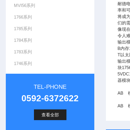
耐德
MVI56系列
率和可
将成
1766系列
们的需
1785系列
像现在
令人难
1784系列
输出模
B内存1
1783系列
T以太网
输出模
1746系列
块17
5VDC
器模块
TEL-PHONE
AB 模
0592-6372622
AB 模
查看全部