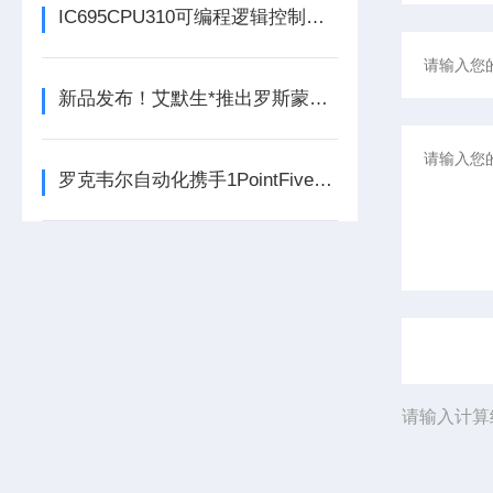
IC695CPU310可编程逻辑控制器在各行业中具体应用分享
新品发布！艾默生*推出罗斯蒙特925FGD固定式气体检测器
罗克韦尔自动化携手1PointFive 签署直接空气捕获碳去除信用协议
请输入计算