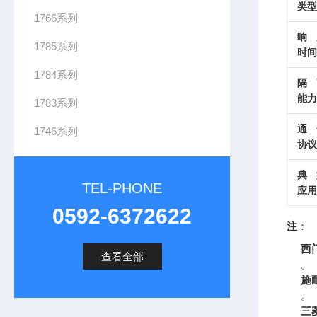
类型
1766系列
响
1785系列
时间
1784系列
隔
能力
1783系列
通
1746系列
协议
典
TEL-PHONE
应用
0592-6372622
注
：
西
查看全部
。
施
。
三