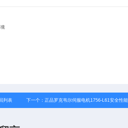
环境
回列表
下一个：
正品罗克韦尔伺服电机1756-L61安全性