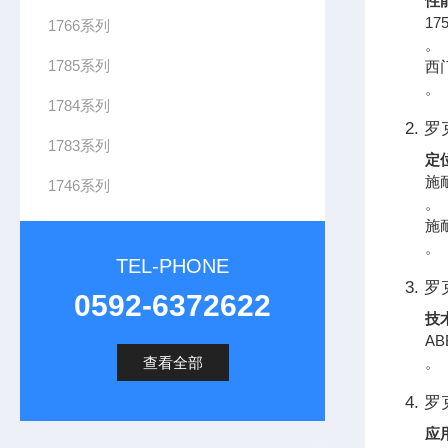
性
17
1766系列
。
1785系列
西
。
1784系列
2. 
1783系列
定
施耐
1746系列
。
施
。
TEL-PHONE
3. 罗
0592-6372622
技
A
查看全部
。
4. 罗
应