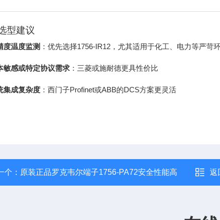
选型建议
精度温度监测
：优先选择1756-IR12，尤其适用于化工、电力等严苛
本敏感或特定协议需求
：三菱或施耐德更具性价比
统集成复杂度
：西门子Profinet或ABB的DCS方案更灵活
一个：
原装正品罗克韦尔端子1756-PA72安全性能高
返