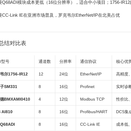
菱Q68ADI模块成本更低（16位分辨率），适合中小项目；1756-IR
CC-Link IE在亚洲市场普及，罗克韦尔EtherNet/IP在北美占优
总结对比表
/型号
通道数
分辨率
通信协议
核心优
韦尔1756-IR12
12
24位
EtherNet/IP
高精度
子SM331
8
16位
Profinet
实时诊
德BMXAMI0410
4
12位
Modbus TCP
性价比
 AI810
8
16位
Profibus/HART
DCS集
Q68ADI
8
16位
CC-Link IE
成本低