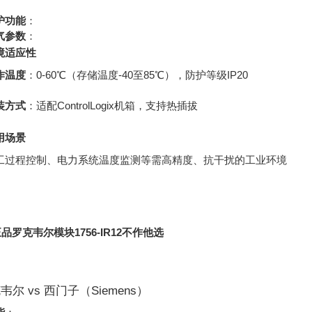
护功能
：
气参数
：
境适应性
作温度
：0-60℃（存储温度-40至85℃），防护等级IP20
装方式
：适配ControlLogix机箱，支持热插拔
用场景
工过程控制、电力系统温度监测等需高精度、抗干扰的工业环境
品罗克韦尔模块1756-IR12不作他选
克韦尔 vs 西门子（Siemens）