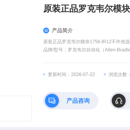
原装正品罗克韦尔模块17
产品简介
原装正品罗克韦尔模块1756-IR12不作他选
品牌/型号​：罗克韦尔自动化（Allen-Bradley
。
​功能​：12通道非隔离RTD（电阻温度
。
更新时间：2026-07-22
浏览次数：
​分辨率​：24位Sigma-Delta ADC，支
。
产品咨询