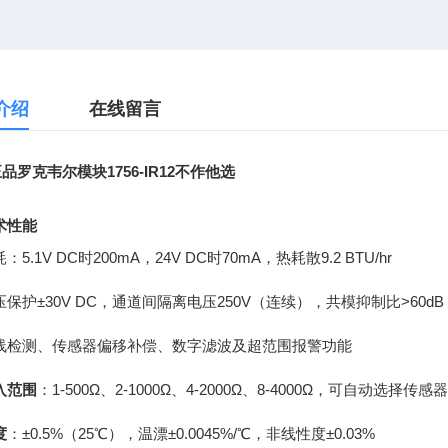
介绍
在线留言
品罗克韦尔模块1756-IR12不作他选
术性能
：5.1V DC时200mA，24V DC时70mA，热耗散9.2 BTU/hr
压保护±30V DC，通道间隔离电压250V（连续），共模抑制比>60dB
线检测、传感器偏移补偿、数字滤波及超范围报警功能
入范围
：1-500Ω、2-1000Ω、4-2000Ω、8-4000Ω，可自动选择传感
度
：±0.5%（25℃），温漂±0.0045%/℃，非线性度±0.03%