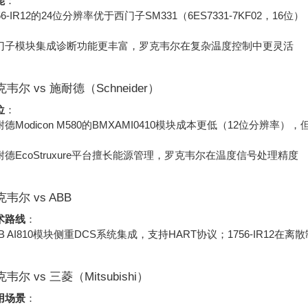
能
：
56-IR12的24位分辨率优于西门子SM331（6ES7331-7KF02，
门子模块集成诊断功能更丰富，罗克韦尔在复杂温度控制中更灵活
罗克韦尔 vs 施耐德（Schneider）
位
：
德Modicon M580的BMXAMI0410模块成本更低（12位分辨率），
耐德EcoStruxure平台擅长能源管理，罗克韦尔在温度信号处理精度
克韦尔 vs ABB
术路线
：
BB AI810模块侧重DCS系统集成，支持HART协议；1756-IR12在
克韦尔 vs 三菱（Mitsubishi）
用场景
：