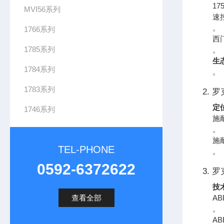
17
MVI56系列
速
。
1766系列
西
1785系列
。
生
1784系列
。
1783系列
2. 
定
1746系列
施耐
。
施
TEL-PHONE
。
0592-6372622
3. 罗
技
查看全部
A
。
AB