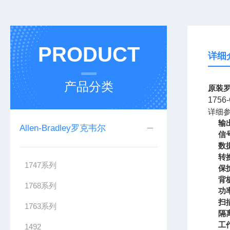
PRODUCT
详细
产品分类
原装罗
175
详细
输
Allen-Bradley罗克韦尔
信
数
转
1747系列
保
背
1768系列
功
扫
1763系列
隔
工
1492