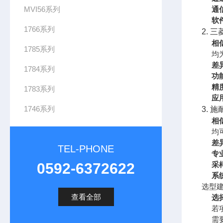
MVI56系列
通
软
1766系列
2. 三
相
1785系列
均
差
1784系列
功
精
1783系列
应
1746系列
3. 
相
均
差
TEL-PHONE
专
0592-6372622
采
系
选型
查看全部
选择
若项
需