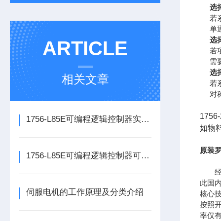
选择
若系
单
选择
ARTICLE
若
需
选择
相关文章
若
对
175
1756-L85E可编程逻辑控制器实操应用常见问题分析及解决方法探讨
如物
原装罗
1756-L85E可编程逻辑控制器可满足多行业自动化精准控制需求
经过
此国
伺服电机的工作原理及分类介绍
核心
按照开
率仅有