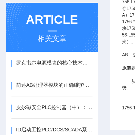
756-
存175
A）1
ARTICLE
175
块175
56-
相关文章
夹）
AB 变
罗克韦尔电源模块的核心技术特性与产品优势
原装罗
从长
简述AB处理器模块的正确维护保养方法
势。
皮尔磁安全PLC控制器（中）：功能与应用
175
ID启动工控PLC/DCS/SCADA系列份额报告