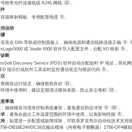
号附带光纤连接线或 RJ45 网线
。
11
配件
寄存器映射模板、专用配置电缆
。
5
使用说明
步骤
安装在 DIN 导轨或控制面板上，确保电源和通信线路连接正确
5
sLogix5000 或 Studio 5000 软件导入配置文件，分配 I/O 映射
。
5
与诊断
roSoft Discovery Service (PDS) 软件自动分配临时 IP 地址，简
LED 指示灯或软件工具实时监控通信状态与错误代码
。
5
建议
检查模块运行状态，确保散热良好
。
11
劣环境中使用时，建议定期清洁模块表面，防止灰尘堆积
。
11
注意事项
性
：确保模块与现有控制系统兼容，避免通信协议冲突
。
5
15
要求
：避免在超出工作温度范围的环境中使用，以免影响性能
。
5
支持
：如需进一步配置或故障排除，可联系罗克韦尔自动化技术支持
1756-OB16E24VDC16点输出模块（内有电子熔断器）1756-OF4模拟