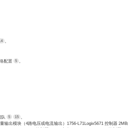
。
14
化网络配置
。
5
团队
。
5
15
量输出模块（4路电压或电流输出）1756-L71Logix5671 控制器 2M