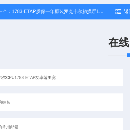
一个：
1783-ETAP质保一年原装罗克韦尔触摸屏1783-ETAP终生服务
返
在线