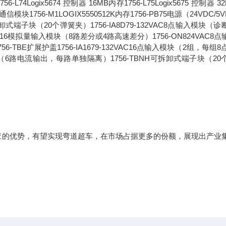
756-L74Logix5674 控制器 16MB内存1756-L75Logix5675 控制器 3
通信模块1756-M1LOGIX5550512K内存1756-PB75电源（24VDC/5V
可拆卸式端子块（20个弹簧夹）1756-IA8D79-132VAC8点输入模块（
56-IF16模拟量输入模块（8路差分或4路高速差分）1756-ON824VAC8
块1756-TBE扩展护盖1756-IA1679-132VAC16点输入模块（2组，每组8
量输出模块（6路电流输出，每路单独隔离）1756-TBNH可拆卸式端子块（2
的优势，有望实现弯道超车，在市场占据更多的份额，展现出产业