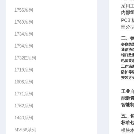
采用
1756系列
内部
PCB
1769系列
部分
1734系列
三、
参数类
1794系列
通信协
端口数
1732E系列
电源要
工作温
1719系列
防护等
安装方
1606系列
工业
1771系列
能源
智能
1762系列
五、
1440系列
标准
MVI56系列
模块