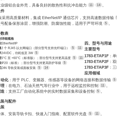
工业级铝合金外壳，具备良好的散热性和抗冲击能力
。
11
14
组件
 板采用高质量材料，集成 EtherNet/IP 通信芯片，支持高速数据传输
型号配备保形涂层，增强防潮、防腐蚀性能，适用于严苛环境
。
5
参数表
别
详细规格
四、型号与用途
议
EtherNet/IP
5
11
量
2 个 RJ45 以太网端口（部分型号支持光纤端口）
主要型号
5
求
24VDC，功耗低至 3W
1783-ETAP1F
：单
5
11
度
0°C 至 +60°C（标准版）；部分型号支持更高温度
1783-ETAP2F
：双
5
级
IP20（标准）；部分型号支持更高防护等级
1783-ETAP3F
：三
5
14
式
DIN 导轨安装或面板安装
应用领域
自动化
：用于 PLC、变频器、传感器等设备的网络连接和数据传输
5
管理
：在电力、石油天然气等行业中，用于远程监控和控制
。
11
制造
：支持工厂自动化系统中的实时数据采集和设备控制
。
5
包装与配件
包装
本体、安装导轨卡扣、快速入门指南、配置软件光盘
。
5
11