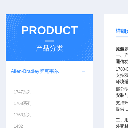
PRODUCT
详细
产品分类
原装罗
一、
通信
178
Allen-Bradley罗克韦尔
支持双
环境
部分型
1747系列
安装
支持
1768系列
提供 
1763系列
二、
1492
外壳