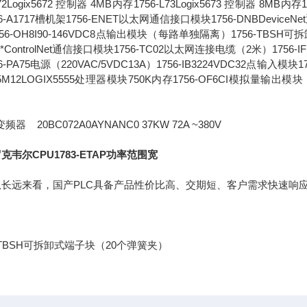
L72Logix5672 控制器 4MB内存1756-L73Logix5673 控制器 8MB内存1
6-A1717槽机架1756-ENET以太网通信接口模块1756-DNBDeviceNet
756-OH8I90-146VDC8点输出模块（每路单独隔离）1756-TBSH
6-**ControlNet通信接口模块1756-TC02以太网连接电缆（2米）17
6-PA75电源（220VAC/5VDC13A）1756-IB3224VDC32点输入模
L55M12LOGIX5555处理器模块750K内存1756-OF6CI模拟
。
频器 20BC072A0AYNANC0 37KW 72A ~380V
克韦尔CPU1783-ETAP功率范围宽
远来看，国产PLC具备产品性价比高、交期短、客户需求快速响应
6-TBSH可拆卸式端子块（20个弹簧夹）