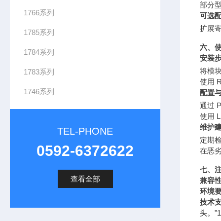
部分型
1766系列
可选
扩展
1785系列
六、
1784系列
安装
将模块
1783系列
使用 R
1746系列
配置
通过 P
使用 
维护
TEL-PHONE
定期
0592-6372622
在恶
七、
查看全部
兼容
环境
技术
头。"