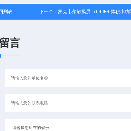
回列表
下一个：
罗克韦尔触摸屏1769-IF4I体积小功
留言