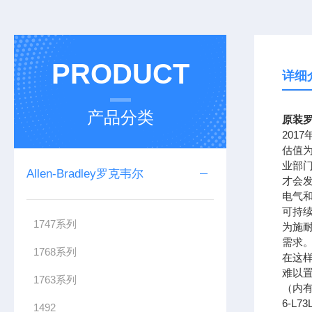
PRODUCT
详细
产品分类
原装罗
201
估值为
业部
Allen-Bradley罗克韦尔
才会
电气
可持续
1747系列
为施
需求。
1768系列
在这样
难以置
1763系列
（内有电
6-L7
1492