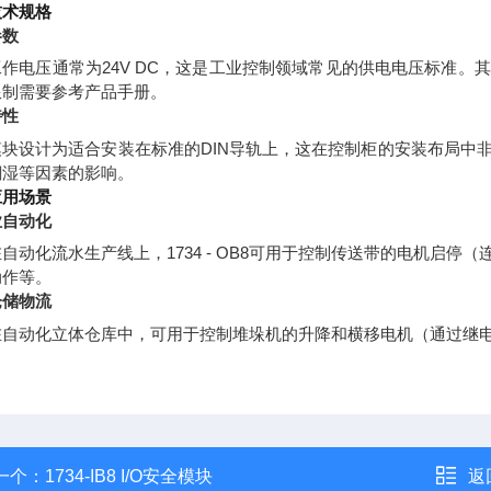
技术规格
参数
工作电压通常为24V DC，这是工业控制领域常见的供电电压标准
限制需要参考产品手册。
特性
模块设计为适合安装在标准的DIN导轨上，这在控制柜的安装布局中
潮湿等因素的影响。
应用场景
业自动化
在自动化流水生产线上，1734 - OB8可用于控制传送带的电机启
动作等。
仓储物流
在自动化立体仓库中，可用于控制堆垛机的升降和横移电机（通过继
一个：
1734-IB8 I/O安全模块
返