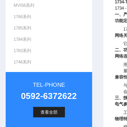
1734
MVI56系列
173
一、
1766系列
功能
1785系列
网络
1784系列
它
二、
1783系列
网络
1746系列
用
兼容
TEL-PHONE
0592-6372622
三、
电气
查看全部
物理