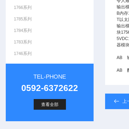
令人难
输出模
1766系列
B内存1
1785系列
T以太网
输出模
1784系列
块17
5VDC
1783系列
器模块
1746系列
AB 输
AB 配
TEL-PHONE
0592-6372622
上
查看全部