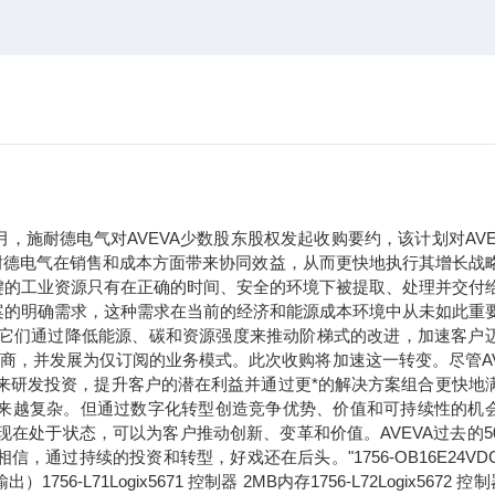
年9月，施耐德电气对AVEVA少数股东股权发起收购要约，该计划对AVE
于施耐德电气在销售和成本方面带来协同效益，从而更快地执行其增长战
键的工业资源只有在正确的时间、安全的环境下被提取、处理并交付
案的明确需求，这种需求在当前的经济和能源成本环境中从未如此重
。它们通过降低能源、碳和资源强度来推动阶梯式的改进，加速客户
应商，并发展为仅订阅的业务模式。此次收购将加速这一转变。尽管AV
未来研发投资，提升客户的潜在利益并通过更*的解决方案组合更快地
求正变得越来越复杂。但通过数字化转型创造竞争优势、价值和可持续性的机
现在处于状态，可以为客户推动创新、变革和价值。AVEVA过去的5
过持续的投资和转型，好戏还在后头。"1756-OB16E24VDC
71Logix5671 控制器 2MB内存1756-L72Logix5672 控制