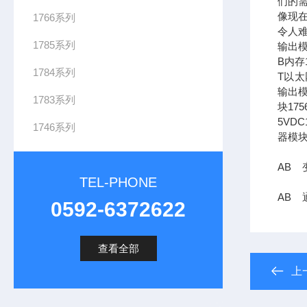
们的需
像现在
1766系列
令人难
1785系列
输出模
B内存1
1784系列
T以太网
输出模
1783系列
块17
5VDC
1746系列
器模块
AB 
TEL-PHONE
AB 
0592-6372622
查看全部
上