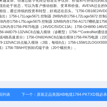
求正变得越来越复杂。但通过数字化转型创造竞争优势、价值和可持续性的机
现在处于状态，可以为客户推动创新、变革和价值。AVEVA过去的5
过持续的投资和转型，好戏还在后头。"1756-OB16E24VDC
71Logix5671 控制器 2MB内存1756-L72Logix5672 控制
6MB内存1756-L75Logix5675 控制器 32MB内存1756-A1717槽机架1756
2K内存1756-PB75电源（24VDC/5VDC13A）1756-OH8I90-146V
8D79-132VAC8点输入模块（诊断型）1756-**ControlNet通
路高速差分）1756-ON824VAC8点输出模块1756-PA75电源（220
1679-132VAC16点输入模块（2组，每组8点）1756-L55M12LOGIX55
离）1756-TBNH可拆卸式端子块（20个螺丝夹）。
回列表
下一个：
原装正品美国AB电缆1784-PKTXD我必