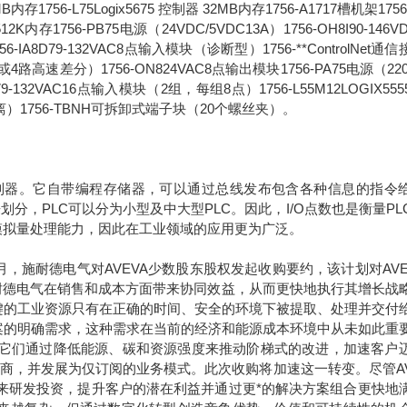
6MB内存1756-L75Logix5675 控制器 32MB内存1756-A1717槽机架1756
2K内存1756-PB75电源（24VDC/5VDC13A）1756-OH8I90-146V
8D79-132VAC8点输入模块（诊断型）1756-**ControlNet通
路高速差分）1756-ON824VAC8点输出模块1756-PA75电源（220
1679-132VAC16点输入模块（2组，每组8点）1756-L55M12LOGIX55
离）1756-TBNH可拆卸式端子块（20个螺丝夹）。
是一种可编程控制器。它自带编程存储器，可以通过总线发布包含各种信息的指令
划分，PLC可以分为小型及中大型PLC。因此，I/O点数也是衡量PL
模拟量处理能力，因此在工业领域的应用更为广泛。
年9月，施耐德电气对AVEVA少数股东股权发起收购要约，该计划对AVE
于施耐德电气在销售和成本方面带来协同效益，从而更快地执行其增长战
键的工业资源只有在正确的时间、安全的环境下被提取、处理并交付
案的明确需求，这种需求在当前的经济和能源成本环境中从未如此重
。它们通过降低能源、碳和资源强度来推动阶梯式的改进，加速客户
应商，并发展为仅订阅的业务模式。此次收购将加速这一转变。尽管AV
未来研发投资，提升客户的潜在利益并通过更*的解决方案组合更快地