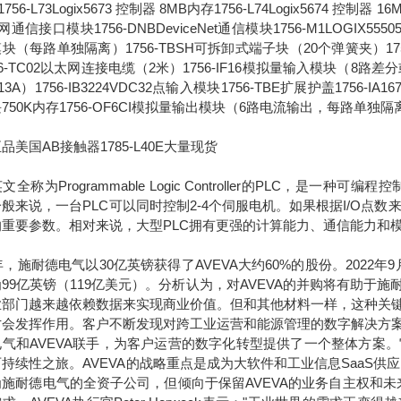
756-L73Logix5673 控制器 8MB内存1756-L74Logix5674 控制器 1
通信接口模块1756-DNBDeviceNet通信模块1756-M1LOGIX555051
块（每路单独隔离）1756-TBSH可拆卸式端子块（20个弹簧夹）1756-IA
56-TC02以太网连接电缆（2米）1756-IF16模拟量输入模块（8路差分或4
13A）1756-IB3224VDC32点输入模块1756-TBE扩展护盖1756-IA
750K内存1756-OF6CI模拟量输出模块（6路电流输出，每路单独隔
品美国AB接触器1785-L40E大量现货
称为Programmable Logic Controller的PLC，
般来说，一台PLC可以同时控制2-4个伺服电机。如果根据I/O点数来
的重要参数。相对来说，大型PLC拥有更强的计算能力、通信能力和
7年，施耐德电气以30亿英镑获得了AVEVA大约60%的股份。2022
99亿英镑（119亿美元）。分析认为，对AVEVA的并购将有助
业部门越来越依赖数据来实现商业价值。但和其他材料一样，这种关
才会发挥作用。客户不断发现对跨工业运营和能源管理的数字解决方
电气和AVEVA联手，为客户运营的数字化转型提供了一个整体方案
持续性之旅。AVEVA的战略重点是成为大软件和工业信息SaaS供
为施耐德电气的全资子公司，但倾向于保留AVEVA的业务自主权和