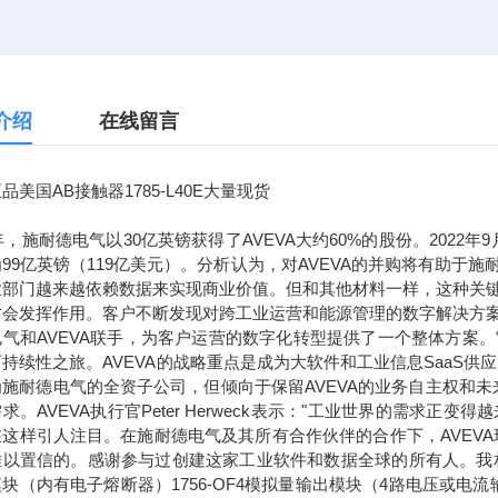
介绍
在线留言
品美国AB接触器1785-L40E大量现货
7年，施耐德电气以30亿英镑获得了AVEVA大约60%的股份。2022
99亿英镑（119亿美元）。分析认为，对AVEVA的并购将有助
业部门越来越依赖数据来实现商业价值。但和其他材料一样，这种关
才会发挥作用。客户不断发现对跨工业运营和能源管理的数字解决方
电气和AVEVA联手，为客户运营的数字化转型提供了一个整体方案
持续性之旅。AVEVA的战略重点是成为大软件和工业信息SaaS供
为施耐德电气的全资子公司，但倾向于保留AVEVA的业务自主权和
求。AVEVA执行官Peter Herweck表示："工业世界的需
这样引人注目。在施耐德电气及其所有合作伙伴的合作下，AVEVA
以置信的。感谢参与过创建这家工业软件和数据全球的所有人。我相信，通
块（内有电子熔断器）1756-OF4模拟量输出模块（4路电压或电流输出）1756-L