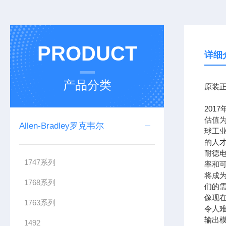
PRODUCT
详细
产品分类
原装正
201
估值为
Allen-Bradley罗克韦尔
球工
的人
耐德
1747系列
率和可
将成
1768系列
们的需
像现在
1763系列
令人难
输出模
1492