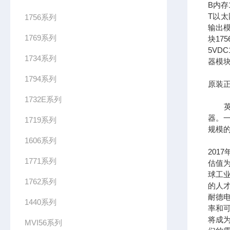
B内存1
T以太网
1756系列
输出模
1769系列
块17
5VDC
1734系列
器模块
1794系列
原装正
1732E系列
英文全
器。一
1719系列
规模
1606系列
201
1771系列
估值为
球工
1762系列
的人
耐德
1440系列
率和可
将成
MVI56系列