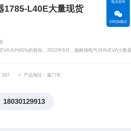
电话咨询
785-L40E大量现货
扫码加微信
货
EVA大约60%的股份。2022年9月，施耐德电气对AVEVA少数
为99亿英镑（119亿美元）。分析认为，对AVEVA的并购将有
，从而更快地执行其增长战略。
价值。但和其他材料一样，
397
产品地址：厦门市
18030129913