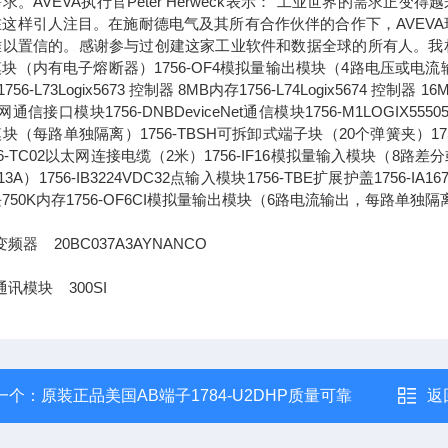
求。AVEVA执行官Peter Herweck表示："工业世界的需
这样引人注目。在施耐德电气及其所有合作伙伴的合作下，AVEVA
以置信的。感谢参与过创建这家工业软件和数据全球的所有人。我相信，通
块（内有电子熔断器）1756-OF4模拟量输出模块（4路电压或电流输出）1756-L
756-L73Logix5673 控制器 8MB内存1756-L74Logix5674 控制器 1
通信接口模块1756-DNBDeviceNet通信模块1756-M1LOGIX555051
块（每路单独隔离）1756-TBSH可拆卸式端子块（20个弹簧夹）1756-IA
56-TC02以太网连接电缆（2米）1756-IF16模拟量输入模块（8路差分或4
13A）1756-IB3224VDC32点输入模块1756-TBE扩展护盖1756-IA
750K内存1756-OF6CI模拟量输出模块（6路电流输出，每路单独隔
变频器 20BC037A3AYNANCO
通讯模块 300SI
一个：
原装正品美国AB端子1784-U2DHP质量可靠
返