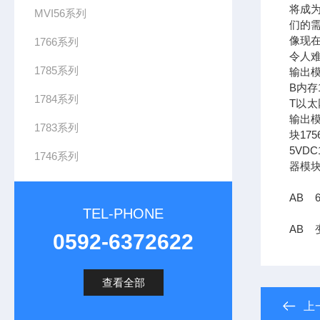
将成
MVI56系列
们的需
像现在
1766系列
令人难
1785系列
输出模
B内存1
1784系列
T以太网
输出模
1783系列
块17
5VDC
1746系列
器模块
AB 
TEL-PHONE
AB 变
0592-6372622
查看全部
上