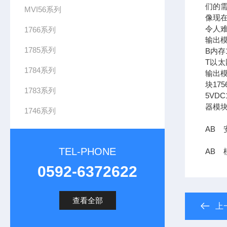
们的需
MVI56系列
像现在
令人难
1766系列
输出模
1785系列
B内存1
T以太网
1784系列
输出模
块17
1783系列
5VDC
器模块
1746系列
AB 安
TEL-PHONE
AB 
0592-6372622
查看全部
上