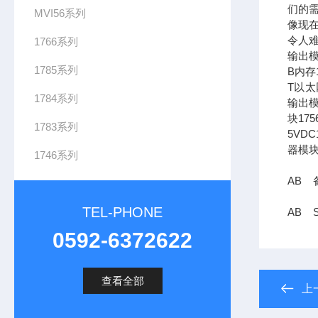
们的需
MVI56系列
像现在
令人难
1766系列
输出模
1785系列
B内存1
T以太网
1784系列
输出模
块17
1783系列
5VDC
器模块
1746系列
AB 备
TEL-PHONE
AB S
0592-6372622
查看全部
上