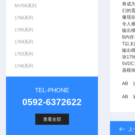
将成
MVI56系列
们的需
像现在
1766系列
令人难
1785系列
输出模
B内存1
1784系列
T以太网
输出模
1783系列
块17
5VDC
1746系列
器模块
AB 连
TEL-PHONE
AB 
0592-6372622
查看全部
上