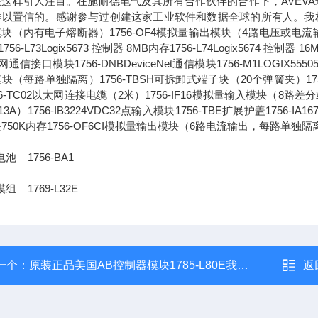
这样引人注目。在施耐德电气及其所有合作伙伴的合作下，AVEVA
以置信的。感谢参与过创建这家工业软件和数据全球的所有人。我相信，通
块（内有电子熔断器）1756-OF4模拟量输出模块（4路电压或电流输出）1756-L
756-L73Logix5673 控制器 8MB内存1756-L74Logix5674 控制器 1
通信接口模块1756-DNBDeviceNet通信模块1756-M1LOGIX555051
块（每路单独隔离）1756-TBSH可拆卸式端子块（20个弹簧夹）1756-IA
56-TC02以太网连接电缆（2米）1756-IF16模拟量输入模块（8路差分或4
13A）1756-IB3224VDC32点输入模块1756-TBE扩展护盖1756-IA
750K内存1756-OF6CI模拟量输出模块（6路电流输出，每路单独隔
池 1756-BA1
组 1769-L32E
一个：
原装正品美国AB控制器模块1785-L80E我必承诺
返