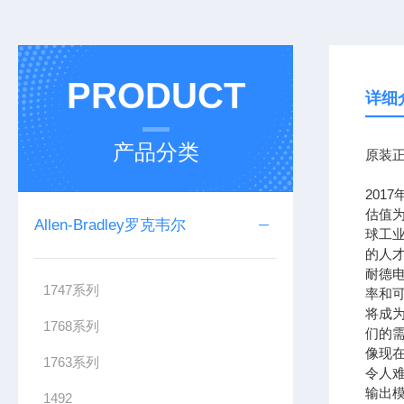
PRODUCT
详细
产品分类
原装正
201
估值为
Allen-Bradley罗克韦尔
球工
的人
耐德
1747系列
率和可
将成
1768系列
们的需
像现在
1763系列
令人难
输出模
1492