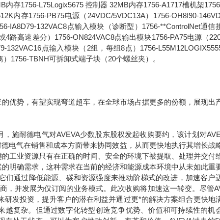
6MB内存1756-L75Logix5675 控制器 32MB内存1756-A1717槽机架1756
2K内存1756-PB75电源（24VDC/5VDC13A）1756-OH8I90-146V
8D79-132VAC8点输入模块（诊断型）1756-**ControlNet通
路高速差分）1756-ON824VAC8点输出模块1756-PA75电源（220
1679-132VAC16点输入模块（2组，每组8点）1756-L55M12LOGIX55
离）1756-TBNH可拆卸式端子块（20个螺丝夹）。
的优势，有望实现弯道超车，在全球市场占据更多的份额，展现出
年9月，施耐德电气对AVEVA少数股东股权发起收购要约，该计划对AVE
于施耐德电气在销售和成本方面带来协同效益，从而更快地执行其增长战
键的工业资源只有在正确的时间、安全的环境下被提取、处理并交付
案的明确需求，这种需求在当前的经济和能源成本环境中从未如此重
。它们通过降低能源、碳和资源强度来推动阶梯式的改进，加速客户
应商，并发展为仅订阅的业务模式。此次收购将加速这一转变。尽管AV
未来研发投资，提升客户的潜在利益并通过更*的解决方案组合更快地
求正变得越来越复杂。但通过数字化转型创造竞争优势、价值和可持续性的机