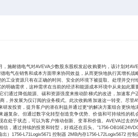
年9月，施耐德电气对AVEVA少数股东股权发起收购要约，该计划对AVE
于施耐德电气在销售和成本方面带来协同效益，从而更快地执行其增长战
键的工业资源只有在正确的时间、安全的环境下被提取、处理并交付
案的明确需求，这种需求在当前的经济和能源成本环境中从未如此重
。它们通过降低能源、碳和资源强度来推动阶梯式的改进，加速客户
应商，并发展为仅订阅的业务模式。此次收购将加速这一转变。尽管AV
未来研发投资，提升客户的潜在利益并通过更*的解决方案组合更快地
求正变得越来越复杂。但通过数字化转型创造竞争优势、价值和可持续性的机
现在处于状态，可以为客户推动创新、变革和价值。AVEVA过去的5
过持续的投资和转型，好戏还在后头。"1756-OB16E24VDC
71Logix5671 控制器 2MB内存1756-L72Logix5672 控制