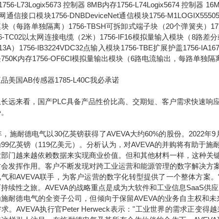
756-L73Logix5673 控制器 8MB内存1756-L74Logix5674 控制器 1
通信接口模块1756-DNBDeviceNet通信模块1756-M1LOGIX555051
块（每路单独隔离）1756-TBSH可拆卸式端子块（20个弹簧夹）1756-IA
56-TC02以太网连接电缆（2米）1756-IF16模拟量输入模块（8路差分或4
13A）1756-IB3224VDC32点输入模块1756-TBE扩展护盖1756-IA
750K内存1756-OF6CI模拟量输出模块（6路电流输出，每路单独隔
品美国AB传感器1785-L40C我必承诺
远来看，国产PLC具备产品性价比高、交期短、客户需求快速响应
势。
7年，施耐德电气以30亿英镑获得了AVEVA大约60%的股份。2022
99亿英镑（119亿美元）。分析认为，对AVEVA的并购将有助
业部门越来越依赖数据来实现商业价值。但和其他材料一样，这种关
才会发挥作用。客户不断发现对跨工业运营和能源管理的数字解决方
电气和AVEVA联手，为客户运营的数字化转型提供了一个整体方案
持续性之旅。AVEVA的战略重点是成为大软件和工业信息SaaS供
为施耐德电气的全资子公司，但倾向于保留AVEVA的业务自主权和
求。AVEVA执行官Peter Herweck表示："工业世界的需