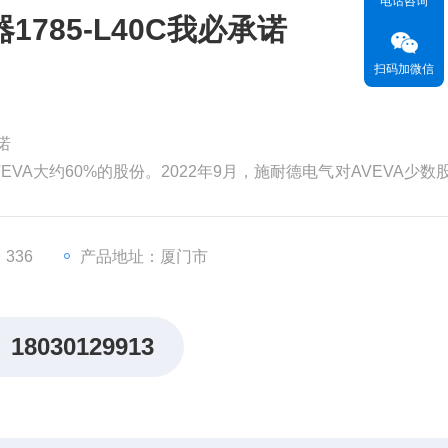
电话咨询
785-L40C我必承诺
扫码加微信
诺
EVA大约60%的股份。2022年9月，施耐德电气对AVEVA少数
为99亿英镑（119亿美元）。分析认为，对AVEVA的并购将有
，从而更快地执行其增长战略。
价值。但和其他材料一样，
336
产品地址：厦门市
18030129913