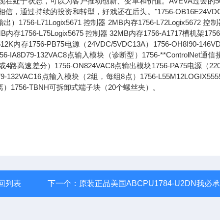
现在处于状态，可以为客户推动创新、变革和价值。AVEVA过去的5
过持续的投资和转型，好戏还在后头。"1756-OB16E24VDC
71Logix5671 控制器 2MB内存1756-L72Logix5672 控制
6MB内存1756-L75Logix5675 控制器 32MB内存1756-A1717槽机架1756
2K内存1756-PB75电源（24VDC/5VDC13A）1756-OH8I90-146V
8D79-132VAC8点输入模块（诊断型）1756-**ControlNet通
路高速差分）1756-ON824VAC8点输出模块1756-PA75电源（220
1679-132VAC16点输入模块（2组，每组8点）1756-L55M12LOGIX55
离）1756-TBNH可拆卸式端子块（20个螺丝夹）。
回列表
下一个：
原装正品美国ABCPU1784-U2DN我必