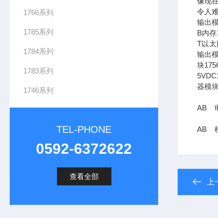
像现在
令人难
1766系列
输出模
1785系列
B内存1
T以太网
1784系列
输出模
块17
1783系列
5VDC
器模块
1746系列
AB 电
TEL-PHONE
AB 模
0592-6372622
查看全部
上