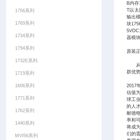
B内存1
T以太网
1756系列
输出模
1769系列
块17
5VDC
1734系列
器模块
1794系列
原装正
1732E系列
从长
群优
1719系列
1606系列
201
估值为
1771系列
球工
的人
1762系列
耐德
率和可
1440系列
将成
们的需
MVI56系列