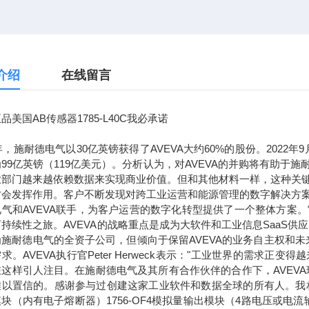
介绍
在线留言
品美国AB传感器1785-L40C我必承诺
7年，施耐德电气以30亿英镑获得了AVEVA大约60%的股份。2022
99亿英镑（119亿美元）。分析认为，对AVEVA的并购将有助
业部门越来越依赖数据来实现商业价值。但和其他材料一样，这种关
才会发挥作用。客户不断发现对跨工业运营和能源管理的数字解决方
电气和AVEVA联手，为客户运营的数字化转型提供了一个整体方案
持续性之旅。AVEVA的战略重点是成为大软件和工业信息SaaS供
为施耐德电气的全资子公司，但倾向于保留AVEVA的业务自主权和
求。AVEVA执行官Peter Herweck表示："工业世界的需
这样引人注目。在施耐德电气及其所有合作伙伴的合作下，AVEVA
以置信的。感谢参与过创建这家工业软件和数据全球的所有人。我相信，通
块（内有电子熔断器）1756-OF4模拟量输出模块（4路电压或电流输出）1756-L