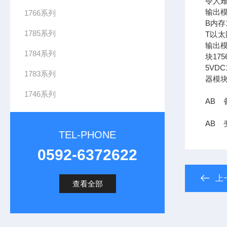
令人难
输出模
1766系列
B内存1
1785系列
T以太网
输出模
1784系列
块17
5VDC
1783系列
器模块
1746系列
AB 备
AB 变
TEL-PHONE
0592-6372622
上
查看全部