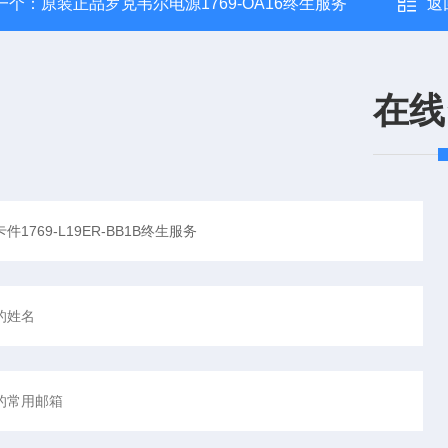
一个：
原装正品罗克韦尔电源1769-OA16终生服务
返
在线