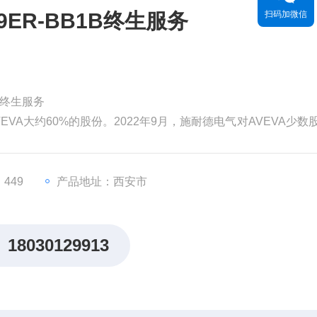
9ER-BB1B终生服务
扫码加微信
1B终生服务
EVA大约60%的股份。2022年9月，施耐德电气对AVEVA少数
为99亿英镑（119亿美元）。分析认为，对AVEVA的并购将有
，从而更快地执行其增长战略。
价值。但和其他
449
产品地址：西安市
18030129913