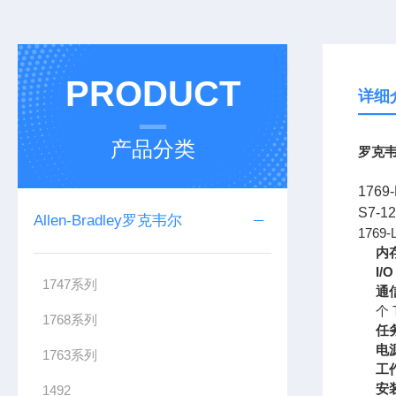
PRODUCT
详细
产品分类
罗克韦
176
S7-1
Allen-Bradley罗克韦尔
1769
内
I/
1747系列
通
个 
1768系列
任
电
1763系列
工
安
1492