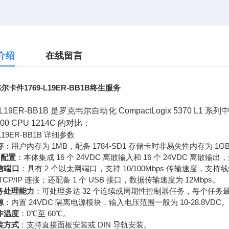
介绍
在线留言
尔卡件1769-L19ER-BB1B终生服务
9-L19ER-BB1B 是罗克韦尔自动化 CompactLogix 53
200 CPU 1214C 的对比：
-L19ER-BB1B 详细参数
存
：用户内存为 1MB，配备 1784-SD1 存储卡时非易失性内存为 1GB
O 配置
：本体集成 16 个 24VDC 离散输入和 16 个 24VDC 离散输出，最
信端口
：具有 2 个以太网端口，支持 10/100Mbps 传输速度，支
TCP/IP 连接；还配备 1 个 USB 接口，数据传输速度为 12Mbps。
务处理能力
：可处理多达 32 个连续或周期性控制器任务，每个任务最多
源
：内置 24VDC 隔离电源模块，输入电压范围一般为 10-28.8VDC。
作温度
：0℃至 60℃。
装方式
：支持直接面板安装或 DIN 导轨安装。