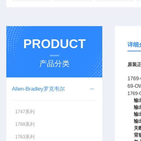
PRODUCT
详细
产品分类
原装正
1769
69-
Allen-Bradley罗克韦尔
1769
输
输
1747系列
输
输
1768系列
关
背
1763系列