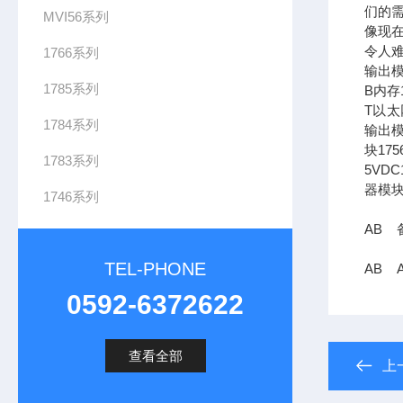
们的需
MVI56系列
像现在
令人难
1766系列
输出模
1785系列
B内存1
T以太网
1784系列
输出模
块17
1783系列
5VDC
器模块
1746系列
AB 备
TEL-PHONE
AB 
0592-6372622
查看全部
上