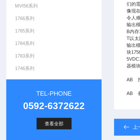
们的需
MVI56系列
像现在
令人难
1766系列
输出模
1785系列
B内存1
T以太网
1784系列
输出模
块17
1783系列
5VDC
器模块
1746系列
AB 控
TEL-PHONE
AB 备
0592-6372622
查看全部
上