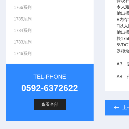
像现在
令人难
1766系列
输出模
1785系列
B内存1
T以太网
1784系列
输出模
块17
1783系列
5VDC
器模块
1746系列
AB 变
TEL-PHONE
AB 传
0592-6372622
查看全部
上