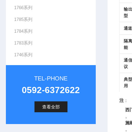
1766系列
输
型
1785系列
通道
1784系列
隔
1783系列
能
1746系列
通
议
TEL-PHONE
典
用
0592-6372622
注
：
查看全部
西
。
施
。