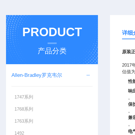
PRODUCT
详细
产品分类
原装正
201
估值为
Allen-Bradley罗克韦尔
性
响
1747系列
。
保
1768系列
。
兼
1763系列
。
电
1492