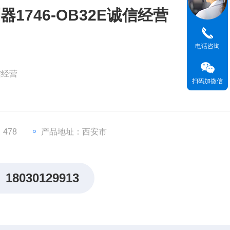
1746-OB32E诚信经营
电话咨询
信经营
扫码加微信
系列），32通道数字量输出模块，支持独立配置为常开或常闭模式
.5A，总输出电流16A（需注意散热设计）
478
产品地址：西安市
通过光耦隔离（500V AC测试）
18030129913