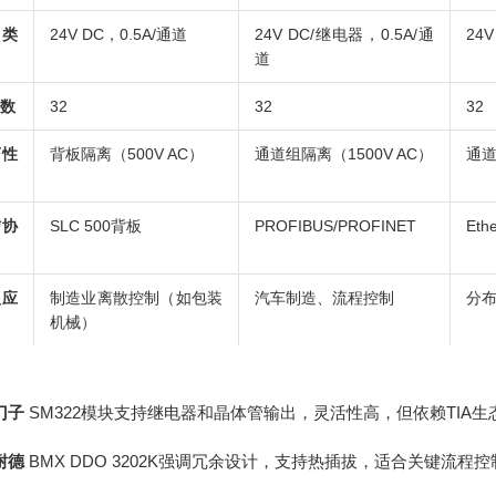
出类
24V DC，0.5A/通道
24V DC/继电器，0.5A/通
24V
道
数
32
32
32
离性
背板隔离（500V AC）
通道组隔离（1500V AC）
通道
信协
SLC 500背板
PROFIBUS/PROFINET
Eth
型应
制造业离散控制（如包装
汽车制造、流程控制
分
机械）
门子
SM322模块支持继电器和晶体管输出，灵活性高，但依赖TIA生
耐德
BMX DDO 3202K强调冗余设计，支持热插拔，适合关键流程控