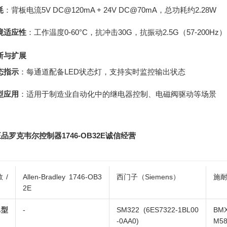
耗
：背板电流5V DC@120mA + 24V DC@70mA，总功耗约2.28W
境适应性
：工作温度0-60°C，抗冲击30G，抗振动2.5G（57-200Hz
断与扩展
态指示
：每通道配备LED状态灯，支持实时监控输出状态
型应用
：适用于制造业自动化中的继电器控制、电磁阀驱动等场景
品罗克韦尔控制器1746-OB32E诚信经营
数/
Allen-Bradley 1746-OB3
西门子（Siemens）
施耐
2E
比型
-
SM322 (6ES7322-1BL00
BMX
-0AA0)
M58