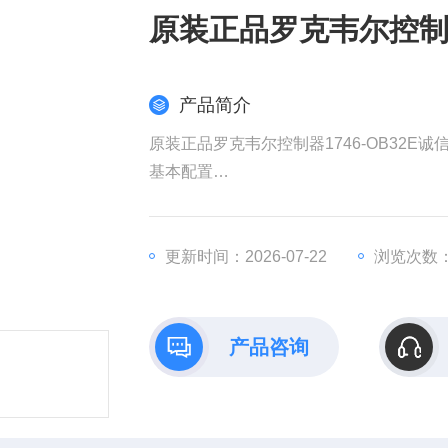
原装正品罗克韦尔控制器
产品简介
原装正品罗克韦尔控制器1746-OB32E诚
基本配置​
​型号​：1746-OB32E（SLC 500
。
​输出类型​：24V DC，每通道额定电流0
更新时间：2026-07-22
浏览次数：
。
​隔离性能​：通道间无隔离，但模块与背板间
。
产品咨询