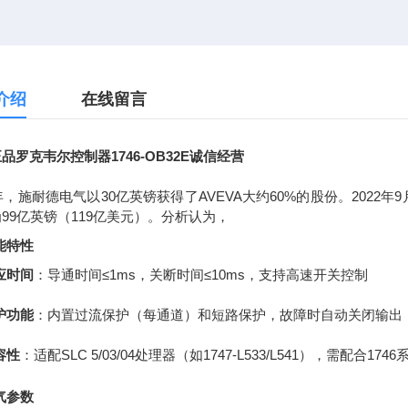
介绍
在线留言
品罗克韦尔控制器1746-OB32E诚信经营
7年，施耐德电气以30亿英镑获得了AVEVA大约60%的股份。2022
99亿英镑（119亿美元）。分析认为，
能特性
应时间
：导通时间≤1ms，关断时间≤10ms，支持高速开关控制
护功能
：内置过流保护（每通道）和短路保护，故障时自动关闭输出
容性
：适配SLC 5/03/04处理器（如1747-L533/L541），需配合17
气参数