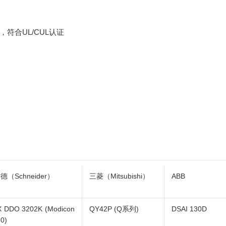
），符合UL/CUL认证
德（Schneider）
三菱（Mitsubishi）
ABB
 DDO 3202K (Modicon
QY42P (Q系列)
DSAI 130D
0)