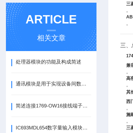
三
。
ARTICLE
AB
。
相关文章
三、
17
处理器模块的功能及构成简述
兼
。
高
通讯模块是用于实现设备间数据传输与通信的集成化硬件组件
。
其
西
简述连接1769-OW16接线端子所需要注意的事项
。
施
。
IC693MDL654数字量输入模块的定期维护保养方法分享
三