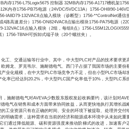
6MB内存1756-L75Logix5675 控制器 32MB内存1756-A1717槽机架1756
2K内存1756-PB75电源（24VDC/5VDC13A）1756-OH8I90-146V
8D79-132VAC8点输入模块（诊断型）1756-**ControlNet通
路高速差分）1756-ON824VAC8点输出模块1756-PA75电源（220
1679-132VAC16点输入模块（2组，每组8点）1756-L55M12LOGIX55
离）1756-TBNH可拆卸式端子块（20个螺丝夹）。
化工、交通运输等行业中。其中，中大型PLC对产品的技术要求更
、欧姆龙、罗克韦尔、施耐德电气、西门子占据了我国市场的主要份
产业化规模，在中大型PLC市场竞争力不足，但在小型PLC市场却
率已经达到20.2%，中大型PLC国产化率低于10%，大型PLC系
年9月，施耐德电气对AVEVA少数股东股权发起收购要约，该计划对AVE
于施耐德电气在销售和成本方面带来协同效益，从而更快地执行其增长战
键的工业资源只有在正确的时间、安全的环境下被提取、处理并交付
案的明确需求，这种需求在当前的经济和能源成本环境中从未如此重
。它们通过降低能源、碳和资源强度来推动阶梯式的改进，加速客户