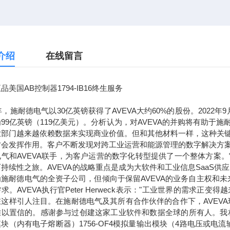
介绍
在线留言
品美国AB控制器1794-IB16终生服务
7年，施耐德电气以30亿英镑获得了AVEVA大约60%的股份。2022
99亿英镑（119亿美元）。分析认为，对AVEVA的并购将有助
业部门越来越依赖数据来实现商业价值。但和其他材料一样，这种关
才会发挥作用。客户不断发现对跨工业运营和能源管理的数字解决方
电气和AVEVA联手，为客户运营的数字化转型提供了一个整体方案
持续性之旅。AVEVA的战略重点是成为大软件和工业信息SaaS供
为施耐德电气的全资子公司，但倾向于保留AVEVA的业务自主权和
求。AVEVA执行官Peter Herweck表示："工业世界的需
这样引人注目。在施耐德电气及其所有合作伙伴的合作下，AVEVA
以置信的。感谢参与过创建这家工业软件和数据全球的所有人。我相信，通
块（内有电子熔断器）1756-OF4模拟量输出模块（4路电压或电流输出）1756-L