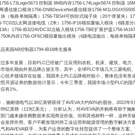
756-L73Logix5673 控制器 8MB内存1756-L74Logix5674 控制器 1
通信接口模块1756-DNBDeviceNet通信模块1756-M1LOGIX555051
块（每路单独隔离）1756-TBSH可拆卸式端子块（20个弹簧夹）1756-IA
56-TC02以太网连接电缆（2米）1756-IF16模拟量输入模块（8路差分或4
13A）1756-IB3224VDC32点输入模块1756-TBE扩展护盖1756-IA
750K内存1756-OF6CI模拟量输出模块（6路电流输出，每路单独隔
品美国AB控制器1794-IB16终生服务
多年发展，目前PLC已经被广泛应用到农机、机床、建筑、电力、
内市场长期由外资品牌占据主导。其中，全球PLC市场几大三菱电机
核心技术领域存在短板，我国本土PLC品牌相对较小，整体也没有形成
照开源证券的数据统计显示，今年三季度，我国市场小型PLC的国产化
仅有1%。
7年，施耐德电气以30亿英镑获得了AVEVA大约60%的股份。2022
99亿英镑（119亿美元）。分析认为，对AVEVA的并购将有助
业部门越来越依赖数据来实现商业价值。但和其他材料一样，这种关
才会发挥作用。客户不断发现对跨工业运营和能源管理的数字解决方
电气和AVEVA联手，为客户运营的数字化转型提供了一个整体方案