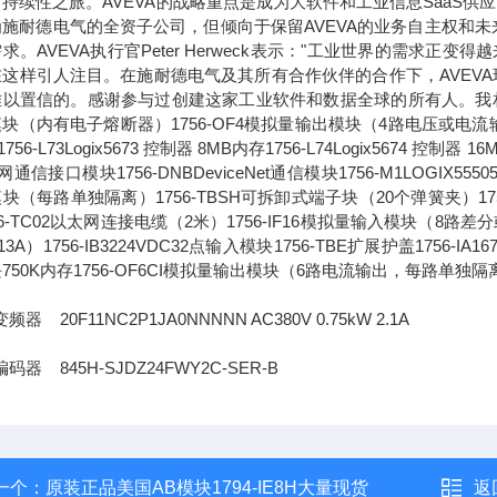
持续性之旅。AVEVA的战略重点是成为大软件和工业信息SaaS供
为施耐德电气的全资子公司，但倾向于保留AVEVA的业务自主权和
求。AVEVA执行官Peter Herweck表示："工业世界的需
这样引人注目。在施耐德电气及其所有合作伙伴的合作下，AVEVA
以置信的。感谢参与过创建这家工业软件和数据全球的所有人。我相信，通
块（内有电子熔断器）1756-OF4模拟量输出模块（4路电压或电流输出）1756-L
756-L73Logix5673 控制器 8MB内存1756-L74Logix5674 控制器 1
通信接口模块1756-DNBDeviceNet通信模块1756-M1LOGIX555051
块（每路单独隔离）1756-TBSH可拆卸式端子块（20个弹簧夹）1756-IA
56-TC02以太网连接电缆（2米）1756-IF16模拟量输入模块（8路差分或4
13A）1756-IB3224VDC32点输入模块1756-TBE扩展护盖1756-IA
750K内存1756-OF6CI模拟量输出模块（6路电流输出，每路单独隔
频器 20F11NC2P1JA0NNNNN AC380V 0.75kW 2.1A
码器 845H-SJDZ24FWY2C-SER-B
一个：
原装正品美国AB模块1794-IE8H大量现货
返