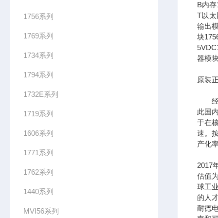
B内存1
T以太网
1756系列
输出模
1769系列
块17
5VDC
1734系列
器模块
1794系列
原装正
1732E系列
经过
此国
1719系列
于在
1606系列
速。按
产化率
1771系列
201
1762系列
估值为
球工
1440系列
的人
耐德
MVI56系列