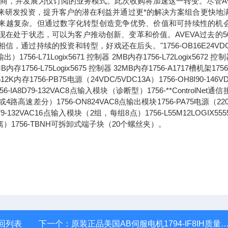
应商，并发展为仅订阅的业务模式。此次收购将加速这一转变。尽管AV
未来研发投资，提升客户的潜在利益并通过更*的解决方案组合更快地
求正变得越来越复杂。但通过数字化转型创造竞争优势、价值和可持续性的机
现在处于状态，可以为客户推动创新、变革和价值。AVEVA过去的5
过持续的投资和转型，好戏还在后头。"1756-OB16E24VDC
71Logix5671 控制器 2MB内存1756-L72Logix5672 控制
6MB内存1756-L75Logix5675 控制器 32MB内存1756-A1717槽机架1756
2K内存1756-PB75电源（24VDC/5VDC13A）1756-OH8I90-146V
8D79-132VAC8点输入模块（诊断型）1756-**ControlNet通
路高速差分）1756-ON824VAC8点输出模块1756-PA75电源（220
1679-132VAC16点输入模块（2组，每组8点）1756-L55M12LOGIX55
离）1756-TBNH可拆卸式端子块（20个螺丝夹）。
回列表
下一个：
原装正品美国AB伺服电机1794-IF8IH质量可靠