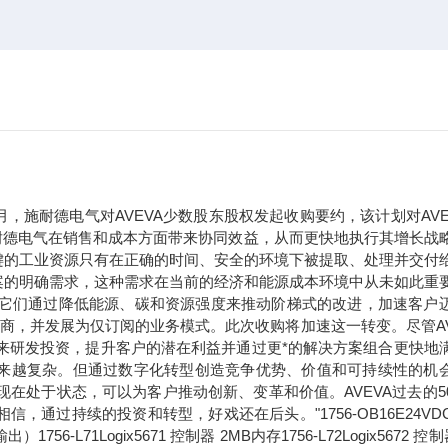
年9月，施耐德电气对AVEVA少数股东股权发起收购要约，该计划对AVE
于施耐德电气在销售和成本方面带来协同效益，从而更快地执行其增长战
键的工业资源只有在正确的时间、安全的环境下被提取、处理并交付
案的明确需求，这种需求在当前的经济和能源成本环境中从未如此重
。它们通过降低能源、碳和资源强度来推动阶梯式的改进，加速客户
应商，并发展为仅订阅的业务模式。此次收购将加速这一转变。尽管AV
未来研发投资，提升客户的潜在利益并通过更*的解决方案组合更快地
求正变得越来越复杂。但通过数字化转型创造竞争优势、价值和可持续性的机
现在处于状态，可以为客户推动创新、变革和价值。AVEVA过去的5
过持续的投资和转型，好戏还在后头。"1756-OB16E24VDC
71Logix5671 控制器 2MB内存1756-L72Logix5672 控制