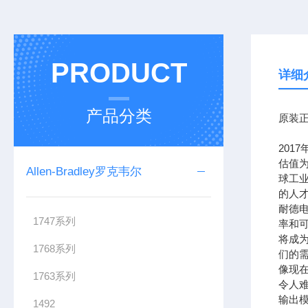
PRODUCT
详细
产品分类
原装正
201
估值为
Allen-Bradley罗克韦尔
球工
的人
耐德
1747系列
率和可
将成
1768系列
们的需
像现在
1763系列
令人难
输出模
1492