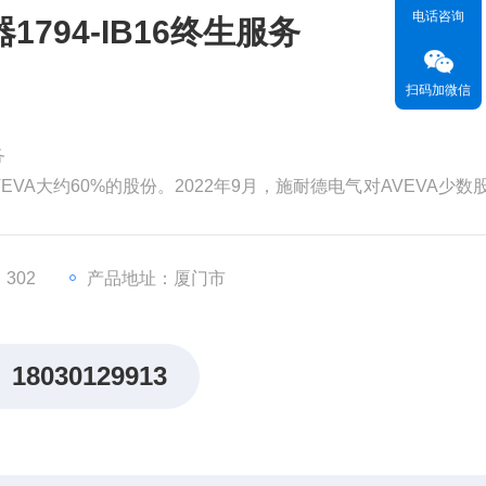
电话咨询
794-IB16终生服务
扫码加微信
务
EVA大约60%的股份。2022年9月，施耐德电气对AVEVA少数
为99亿英镑（119亿美元）。分析认为，对AVEVA的并购将有
，从而更快地执行其增长战略。
价值。但和其他材料一样，
302
产品地址：厦门市
18030129913