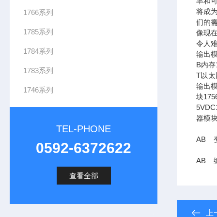
率和可
将成
1766系列
们的需
1785系列
像现在
令人难
1784系列
输出模
B内存1
1783系列
T以太网
输出模
1746系列
块17
5VDC
器模块
TEL-PHONE
AB 变
0592-6372622
AB 编
查看全部
上