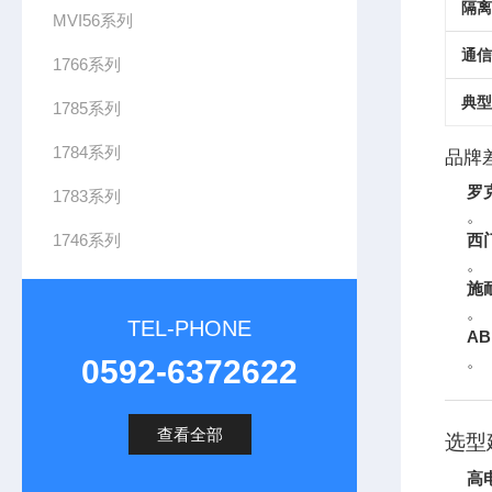
隔离
MVI56系列
通信
1766系列
典型
1785系列
1784系列
品牌
罗
1783系列
。
1746系列
西
。
施
。
TEL-PHONE
AB
。
0592-6372622
查看全部
选型
高