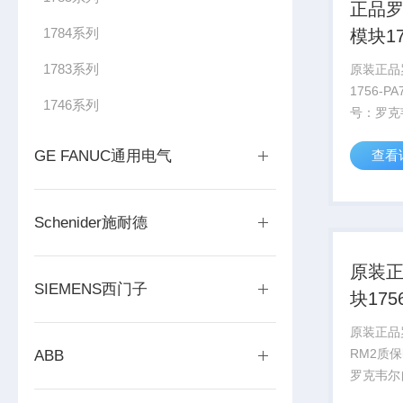
正品
1784系列
模块17
天付
1783系列
原装正品
1756-
1746系列
号​：罗克
Bradle
GE FANUC通用电气
查看
Contro
块。​功能
Schenider施耐德
原装
SIEMENS西门子
块175
间长
原装正品罗
RM2质保
ABB
罗克韦尔自
Bradle