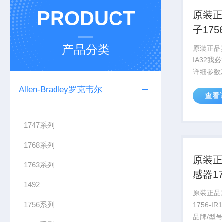
PRODUCT
原装
子175
诺
产品分类
原装正品罗
IA32我必
详细参数​
韦尔自动化
Allen-Bradley罗克韦尔
查看
Bradley
IA32，属于
1747系列
1768系列
原装
1763系列
感器17
1492
速运
原装正品
1756系列
1756-I
品牌/型