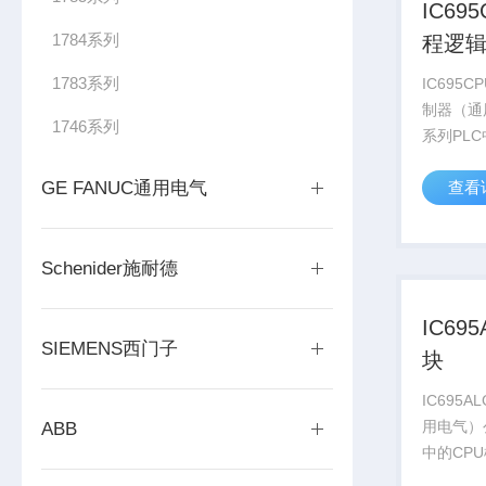
IC69
1784系列
程逻
1783系列
IC695
制器（通用
1746系列
系列PL
性能特点
GE FANUC通用电气
查看
运算处理
复杂的逻
它可以高
Schenider施耐德
IC69
SIEMENS西门子
块
IC695
用电气）公
ABB
中的CP
处理能力