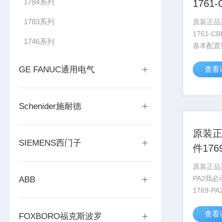
1784系列
1761
全性
1783系列
原装正品
1761-C
1746系列
基本配置​​
PM02（M
GE FANUC通用电气
查看
编程通信
DB9F（
器，支持..
Schenider施耐德
原装
SIEMENS西门子
件176
诺
原装正品罗
PA2我必
ABB
1769-PA
列），I/
查看
压​：AC 
FOXBORO福克斯波罗