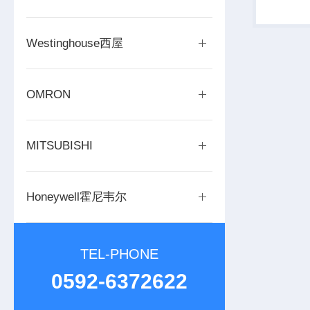
容），频率4
Westinghouse西屋
OMRON
MITSUBISHI
Honeywell霍尼韦尔
TEL-PHONE
0592-6372622