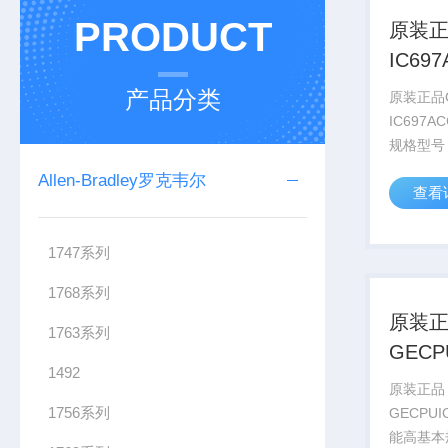
PRODUCT
原装正
IC69
现货
产品分类
原装正品
IC697A
规格​​型号
IC697A
Allen-Bradley罗克韦尔
查看
90-70
数字量输
DC标准信
1747系列
1768系列
原装
1763系列
GECP
1492
安全
原装正品
1756系列
GECPUI
能高​基本规