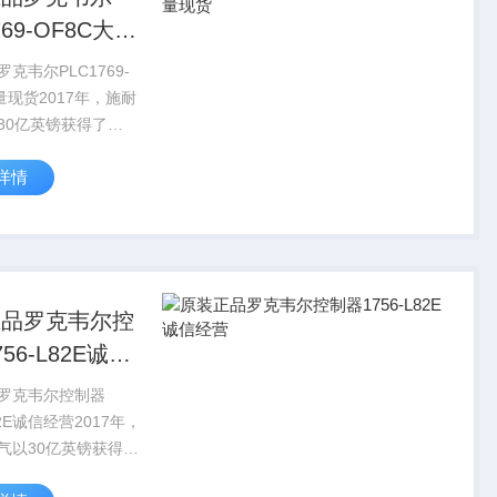
769-OF8C大量
克韦尔PLC1769-
量现货2017年，施耐
30亿英镑获得了
大约60%的股份。
详情
年9月，施耐德电气对
A少数股东股权发起收购
划对AVEVA的...
正品罗克韦尔控
56-L82E诚信
罗克韦尔控制器
82E诚信经营2017年，
气以30亿英镑获得了
大约60%的股份。