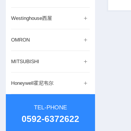
AVEV
要约，该计
Westinghouse西屋
OMRON
MITSUBISHI
Honeywell霍尼韦尔
TEL-PHONE
0592-6372622