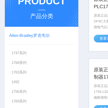
PRODUCT
PLC1
现货
产品分类
原装正品罗
OF8C大
德电气以
AVEVA
Allen-Bradley罗克韦尔
查看
2022
AVEV
要约，该计
1747系列
1768系列
原装
1763系列
制器17
1492
经营
原装正品
1756系列
1756-L
施耐德电
1769系列
AVEVA