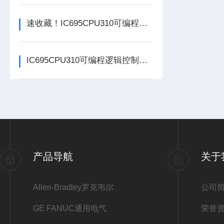
速收藏！IC695CPU310可编程逻辑控制器常见故障的解决方法分享
IC695CPU310可编程逻辑控制器在各行业中具体应用分享
产品导航
关于
Allen-Bradley罗克韦尔
公司
GE FANUC通用电气
荣誉