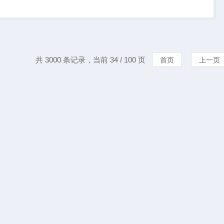
A少数股东股权发起收购
划对AVEVA的...
共 3000 条记录，当前 34 / 100 页
首页
上一页