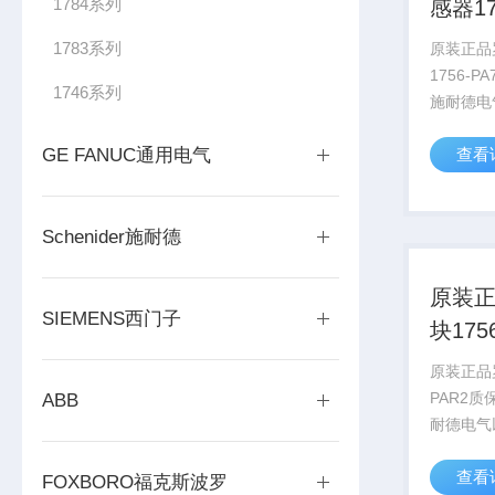
1784系列
感器17
付款
1783系列
原装正品
1756-P
1746系列
施耐德电
AVEVA
GE FANUC通用电气
查看
2022
AVEV
要约，该计
Schenider施耐德
原装
SIEMENS西门子
块175
间长
原装正品罗
PAR2质
ABB
耐德电气
AVEVA
查看
2022
FOXBORO福克斯波罗