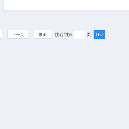
AVEVA少数股东股权发起收购
要约，该计划对AVEVA的...
跳转到第
页
下一页
末页